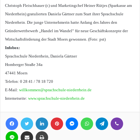
Christoph Fleischhauer (r.) und Marketingchef Heiner Rütjes (Sparkasse am
Niederrhein) gratulierten Daniela Gärtner zum Start ihrer Sprachschule
Niederrhein. Die junge Unternehmerin hatte Anfang des Jahres den
Gründerwettbewerb „Handel im Wandel“ für neue Geschäftskonzepte der
Wirtschaftsförderung der Stadt Moers gewonnen. (Foto: pst)
Infobox:
Sprachschule Niederrhein, Daniela Gärtner
Homberger Straße 34a
47441 Moers
Telefon: 0 28 41 / 78 18 720
E-Mail:
willkommen@sprachschule-niederrhein.de
Internetseite:
www.sprachschule-niederrhein.de
Facebook
Twitter
LinkedIn
Pinterest
Messenger
WhatsApp
Telegram
Viber
Line
Teile per E-Mail
Drucken