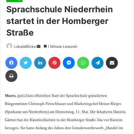
Sprachschule Niederrhein
startet in der Homberger
Straße
Sende
LokaleBlicke
1 Minute Lesezeit
uns
Facebook
Twitter
LinkedIn
Pinterest
Messenger
WhatsApp
Telegram
Teile per E-Mail
eine
E-
Drucken
Mail
Moers.
(pst) Zum offiziellen Start der Sprachschule gratulierten
Bürgermeister Christoph Fleischhauer und Marketingchef Heiner Rütjes
(Sparkasse am Niederrhein) am Donnerstag, 11. Mai. Die Inhaberin Daniela
Gärtner hat die Räumlichkeiten in der Homberger Straße 34a vor Kurzem
bezogen. Sie hatte Anfang des Jahres den Gründerwettbewerb „Handel im