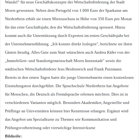
Wandel“ für neue Geschäftskonzepte der Wirtschaftsförderung der Stadt
Moers gewonnen. Neben dem Preisgeld von 1.000 Euro der Sparkasse am
Niederrhein erhält sie einen Mietzuschuss in Höhe von 350 Euro pro Monat
für das erste Geschäftsjahr, den die Wirtschaftsförderung sponsert. Hinzu
kommt auch die Unterstützung durch Experten im ersten Geschäftsjahr bei
der Unternehmensführung. „Ich konnte direkt loslegen“, berichtete sie ihren
Gästen freudig. Alles Gute zum Start wünschten auch Andrea Käfer von der
„Immobilien- und Standortgemeinschaft Moers Innenstadt“ sowie die
städtischen Wirtschaftsförderer Jens Heidenreich und Frank Putzmann.
Bereits in den ersten Tagen hatte die junge Unternehmerin einen kostenlosen
Einstufungstest durchgeführt. Die Sprachschule Niederrhein hat Angebote
für Menschen, die Deutsch als Fremdsprache erlernen möchten. Dies ist in
verschiedenen Varianten möglich. Besonders Akademiker, Angestellte und
Prüflinge an Universitäten können hier Kenntnisse erlangen. Ergänzt wird
das Angebot um Spezialkurse zu Themen wie Kommunikation und
Prüfungsvorbereitung oder vierwöchige Intensivkurse.
Bildzeile: