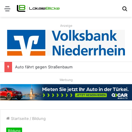
Menü
S
n
Anzeige
Auto fährt gegen Straßenbaum
Werbung
Startseite
/
Bildung
Bildung