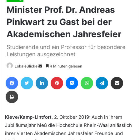
Minister Prof. Dr. Andreas
Pinkwart zu Gast bei der
Akademischen Jahresfeier
Studierende und ein Professor für besondere
Leistungen ausgezeichnet
Sende
LokaleBlicke
4 Minuten gelesen
uns
Facebook
Twitter
LinkedIn
Pinterest
Messenger
WhatsApp
Telegram
Teile per E-Mail
eine
E-
Drucken
Mail
Kleve/Kamp-Lintfort
, 2. Oktober 2019: Auch in ihrem
Jubiläumsjahr hieß die Hochschule Rhein-Waal anlässlich
ihrer vierten Akademischen Jahresfeier Freunde und