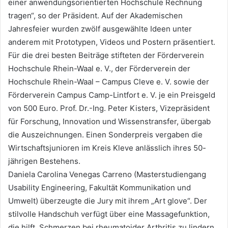
einer anwendungsorientierten Hochschule Rechnung
tragen“, so der Präsident. Auf der Akademischen
Jahresfeier wurden zwölf ausgewählte Ideen unter
anderem mit Prototypen, Videos und Postern präsentiert.
Für die drei besten Beiträge stifteten der Förderverein
Hochschule Rhein-Waal e. V., der Förderverein der
Hochschule Rhein-Waal – Campus Cleve e. V. sowie der
Förderverein Campus Camp-Lintfort e. V. je ein Preisgeld
von 500 Euro. Prof. Dr.-Ing. Peter Kisters, Vizepräsident
für Forschung, Innovation und Wissenstransfer, übergab
die Auszeichnungen. Einen Sonderpreis vergaben die
Wirtschaftsjunioren im Kreis Kleve anlässlich ihres 50-
jährigen Bestehens.
Daniela Carolina Venegas Carreno (Masterstudiengang
Usability Engineering, Fakultät Kommunikation und
Umwelt) überzeugte die Jury mit ihrem „Art glove“. Der
stilvolle Handschuh verfügt über eine Massagefunktion,
die hilft, Schmerzen bei rheumatoider Arthritis zu lindern.