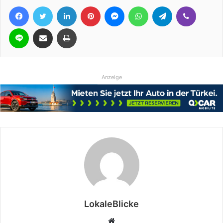
Facebook
Twitter
LinkedIn
Pinterest
Messenger
WhatsApp
Telegram
Viber
Line
Teile per E-Mail
Drucken
Anzeige
LokaleBlicke
Webseite