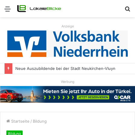
Menü
S
n
Anzeige
Neue Auszubildende bei der Stadt Neukirchen-Vluyn
Werbung
Startseite
/
Bildung
Bildung