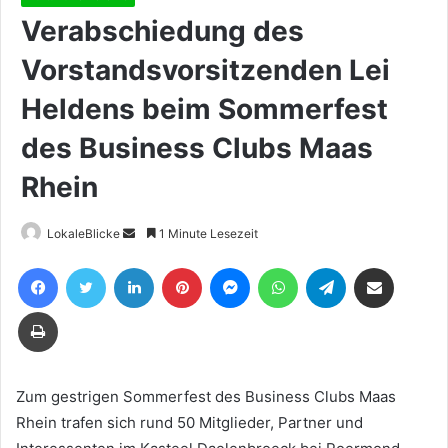
Verabschiedung des
Vorstandsvorsitzenden Lei
Heldens beim Sommerfest
des Business Clubs Maas
Rhein
Sende
LokaleBlicke
1 Minute Lesezeit
uns
Facebook
Twitter
LinkedIn
Pinterest
Messenger
WhatsApp
Telegram
Teile per E-Mail
eine
E-
Drucken
Mail
Zum gestrigen Sommerfest des Business Clubs Maas
Rhein trafen sich rund 50 Mitglieder, Partner und