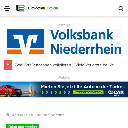
Menü
S
n
Anzeige
Zwei Straßenbahnen kollidieren – Viele Verletzte bei Verkehrsunfall
Werbung
Startseite
/
Kultur und Vereine
Kultur und Vereine