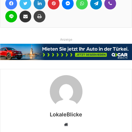
Line
Teile per E-Mail
Drucken
Anzeige
LokaleBlicke
Webseite