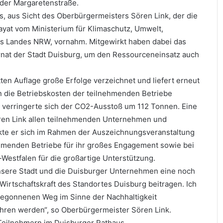
der Margaretenstraße.
s, aus Sicht des Oberbürgermeisters Sören Link, der die
yat vom Ministerium für Klimaschutz, Umwelt,
es Landes NRW, vornahm. Mitgewirkt haben dabei das
at der Stadt Duisburg, um den Ressourceneinsatz auch
en Auflage große Erfolge verzeichnet und liefert erneut
n die Betriebskosten der teilnehmenden Betriebe
 verringerte sich der CO2-Ausstoß um 112 Tonnen. Eine
ren Link allen teilnehmenden Unternehmen und
ankte er sich im Rahmen der Auszeichnungsveranstaltung
ehmenden Betriebe für ihr großes Engagement sowie bei
Westfalen für die großartige Unterstützung.
 unsere Stadt und die Duisburger Unternehmen eine noch
irtschaftskraft des Standortes Duisburg beitragen. Ich
begonnenen Weg im Sinne der Nachhaltigkeit
ren werden“, so Oberbürgermeister Sören Link.
 Teilnehmern im Duisburger Rathaus