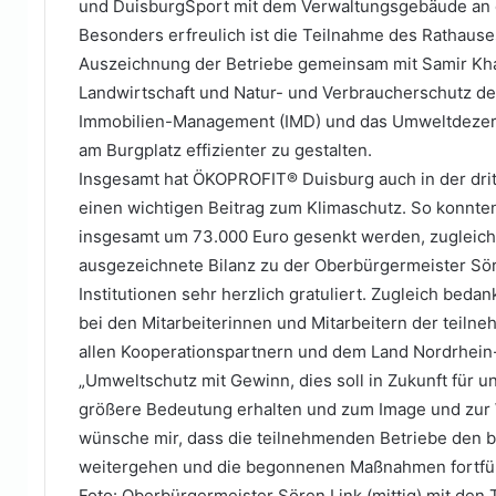
und DuisburgSport mit dem Verwaltungsgebäude an 
Besonders erfreulich ist die Teilnahme des Rathause
Auszeichnung der Betriebe gemeinsam mit Samir Kha
Landwirtschaft und Natur- und Verbraucherschutz d
Immobilien-Management (IMD) und das Umweltdezern
am Burgplatz effizienter zu gestalten.
Insgesamt hat ÖKOPROFIT® Duisburg auch in der dritt
einen wichtigen Beitrag zum Klimaschutz. So konnte
insgesamt um 73.000 Euro gesenkt werden, zugleich
ausgezeichnete Bilanz zu der Oberbürgermeister Sö
Institutionen sehr herzlich gratuliert. Zugleich bed
bei den Mitarbeiterinnen und Mitarbeitern der teiln
allen Kooperationspartnern und dem Land Nordrhein-
„Umweltschutz mit Gewinn, dies soll in Zukunft für
größere Bedeutung erhalten und zum Image und zur W
wünsche mir, dass die teilnehmenden Betriebe den 
weitergehen und die begonnenen Maßnahmen fortfüh
Foto: Oberbürgermeister Sören Link (mittig) mit den