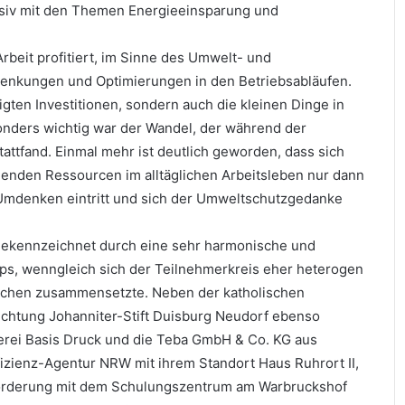
ensiv mit den Themen Energieeinsparung und
beit profitiert, im Sinne des Umwelt- und
enkungen und Optimierungen in den Betriebsabläufen.
tigten Investitionen, sondern auch die kleinen Dinge in
onders wichtig war der Wandel, der während der
ttfand. Einmal mehr ist deutlich geworden, dass sich
enden Ressourcen im alltäglichen Arbeitsleben nur dann
n Umdenken eintritt und sich der Umweltschutzgedanke
gekennzeichnet durch eine sehr harmonische und
ps, wenngleich sich der Teilnehmerkreis eher heterogen
eichen zusammensetzte. Neben der katholischen
ichtung Johanniter-Stift Duisburg Neudorf ebenso
erei Basis Druck und die Teba GmbH & Co. KG aus
izienz-Agentur NRW mit ihrem Standort Haus Ruhrort II,
förderung mit dem Schulungszentrum am Warbruckshof