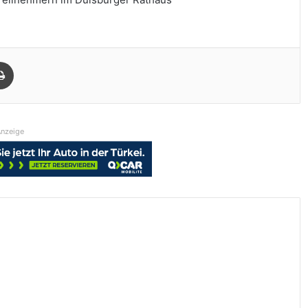
Drucken
nzeige