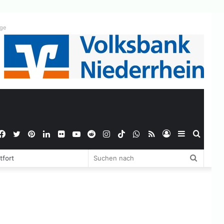
ige
Facebook
Twitter
Pinterest
LinkedIn
Flickr
YouTube
Reddit
Instagram
TikTok
WhatsApp
RSS
Anmelden
Sidebar
Suche
Suchen
tfort
nach
nach