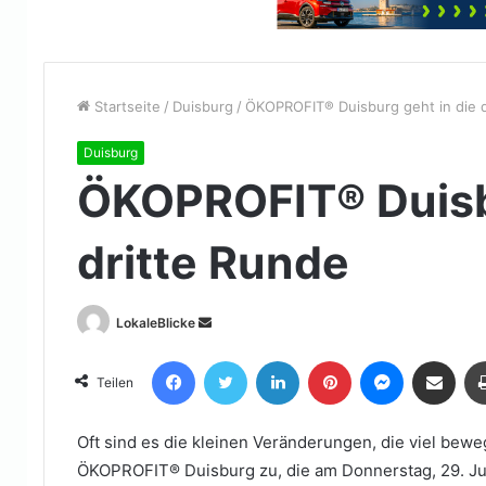
Startseite
/
Duisburg
/
ÖKOPROFIT® Duisburg geht in die d
Duisburg
ÖKOPROFIT® Duisbu
dritte Runde
Sende
LokaleBlicke
uns
Facebook
Twitter
LinkedIn
Pinterest
Messenger
Teile per E-Mail
eine
Teilen
E-
Mail
Oft sind es die kleinen Veränderungen, die viel beweg
ÖKOPROFIT® Duisburg zu, die am Donnerstag, 29. Ju