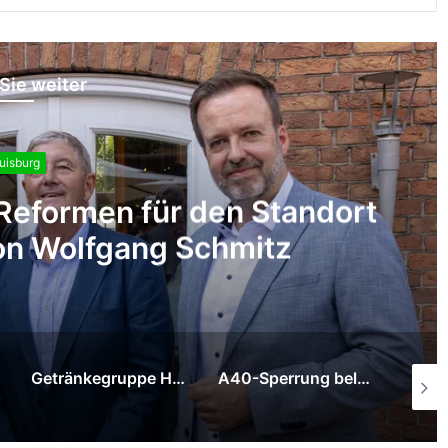
Sie weiter
Duisburg
Berufsorientierung „to go
Getränkegruppe Hövelmann trauert um Hermann Hövelmann
A40-Sperrung belastet Duisburger Wirtschaft
Schifferbörse fordert: Wasserstraßen