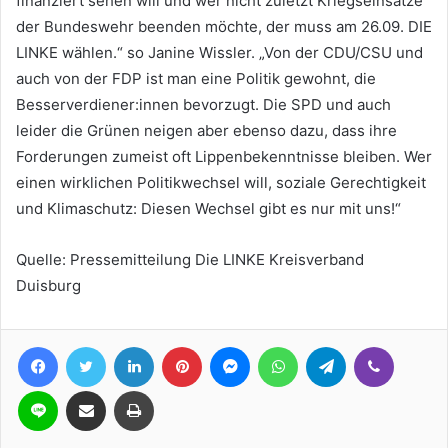
finanziert sehen will und wer nicht zuletzt Kriegseinsätze
der Bundeswehr beenden möchte, der muss am 26.09. DIE
LINKE wählen.“ so Janine Wissler. „Von der CDU/CSU und
auch von der FDP ist man eine Politik gewohnt, die
Besserverdiener:innen bevorzugt. Die SPD und auch
leider die Grünen neigen aber ebenso dazu, dass ihre
Forderungen zumeist oft Lippenbekenntnisse bleiben. Wer
einen wirklichen Politikwechsel will, soziale Gerechtigkeit
und Klimaschutz: Diesen Wechsel gibt es nur mit uns!“
Quelle: Pressemitteilung Die LINKE Kreisverband
Duisburg
Facebook
Twitter
LinkedIn
Pinterest
Messenger
WhatsApp
Telegram
Viber
Line
Teile per E-Mail
Drucken