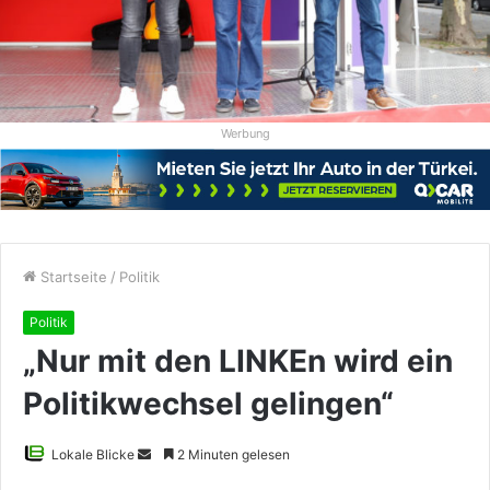
Werbung
Startseite
/
Politik
Politik
„Nur mit den LINKEn wird ein
Politikwechsel gelingen“
Sende
Lokale Blicke
2 Minuten gelesen
uns