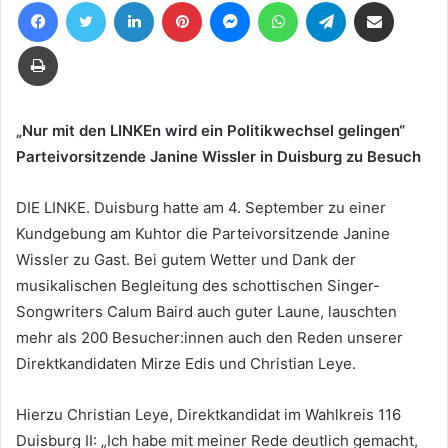
Facebook
Twitter
LinkedIn
Pinterest
Messenger
WhatsApp
Telegram
Teile per E-Mail
eine
E-
Drucken
Mail
„Nur mit den LINKEn wird ein Politikwechsel gelingen“
Parteivorsitzende Janine Wissler in Duisburg zu Besuch
DIE LINKE. Duisburg hatte am 4. September zu einer
Kundgebung am Kuhtor die Parteivorsitzende Janine
Wissler zu Gast. Bei gutem Wetter und Dank der
musikalischen Begleitung des schottischen Singer-
Songwriters Calum Baird auch guter Laune, lauschten
mehr als 200 Besucher:innen auch den Reden unserer
Direktkandidaten Mirze Edis und Christian Leye.
Hierzu Christian Leye, Direktkandidat im Wahlkreis 116
Duisburg II: „Ich habe mit meiner Rede deutlich gemacht,