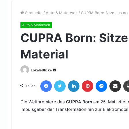
Startseite
/
Auto & Motorwelt
/
CUPRA Born: Sitze aus nac
Auto & Motorwelt
CUPRA Born: Sitze
Material
Sende
LokaleBlicke
uns
Facebook
Twitter
LinkedIn
Pinterest
Messenger
Teile per E-Mail
eine
Teilen
E-
Mail
D
ie Weltpremiere des
CUPRA Born
am 25. Mai leitet
Impulsgeber der Transformation hin zur Elektromobili