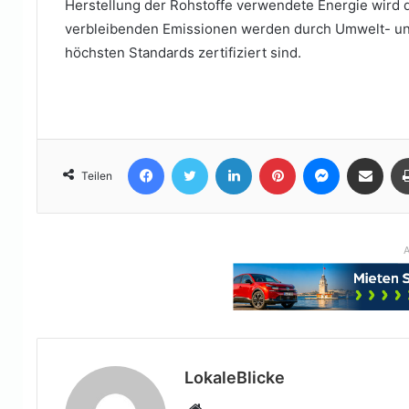
Herstellung der Rohstoffe verwendete Energie wird
verbleibenden Emissionen werden durch Umwelt- und
höchsten Standards zertifiziert sind.
Facebook
Twitter
LinkedIn
Pinterest
Messenger
Teile per E-Mail
Teilen
A
LokaleBlicke
Webseite