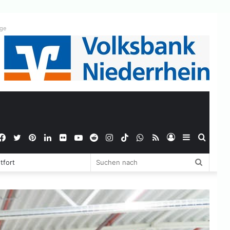
ige
Facebook
Twitter
Pinterest
LinkedIn
Flickr
YouTube
Reddit
Instagram
TikTok
WhatsApp
RSS
Anmelden
Sidebar
Suche
Suchen
tfort
nach
nach