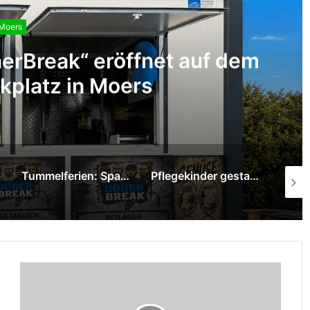
Moers
erBreak“ eröffnet auf dem
kplatz in Moers
Tummelferien: Sparkasse am Niederrhein überreicht 1.000-Euro-Spende
Pflegekinder gestalten mit Graffiti-Kunst neue Räume im Pflegekinderdienst