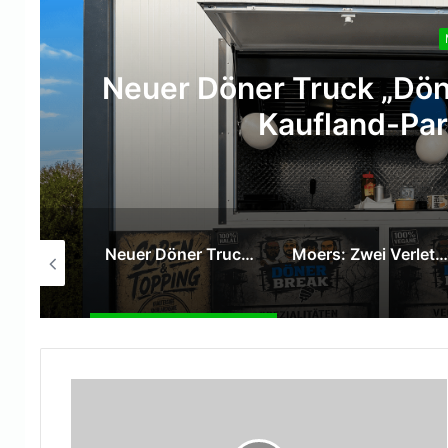
Neuer Döner Truck „Dön
Kaufland-Par
SPD Moers verleiht Willy-Brandt-Medaille an Hans Gerd Rötters
Neuer Döner Truck „DönerBreak“ eröffnet auf dem Kaufland-Parkplatz in Moers
Moers: Zwei Verletzte bei Verkehrsunfall auf der Venloer Straße