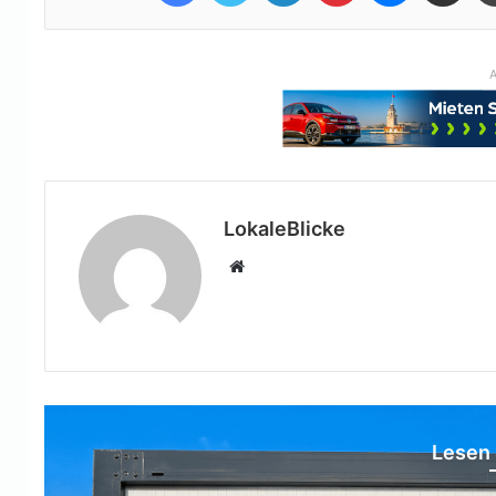
A
LokaleBlicke
Webseite
Lesen 