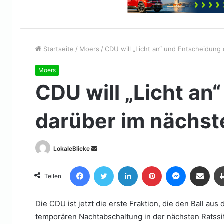
Startseite
/
Moers
/
CDU will „Licht an“ und Entscheidung
Moers
CDU will „Licht an
darüber im nächst
Sende
LokaleBlicke
uns
Facebook
Twitter
LinkedIn
Pinterest
Messenger
Teile per E-Mail
eine
Teilen
E-
Mail
Die CDU ist jetzt die erste Fraktion, die den Ball au
temporären Nachtabschaltung in der nächsten Ratssit