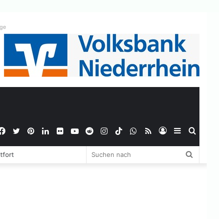
ige
Facebook
Twitter
Pinterest
LinkedIn
Flickr
YouTube
Reddit
Instagram
TikTok
WhatsApp
RSS
Anmelden
Sidebar
Suche
Suchen
tfort
nach
nach