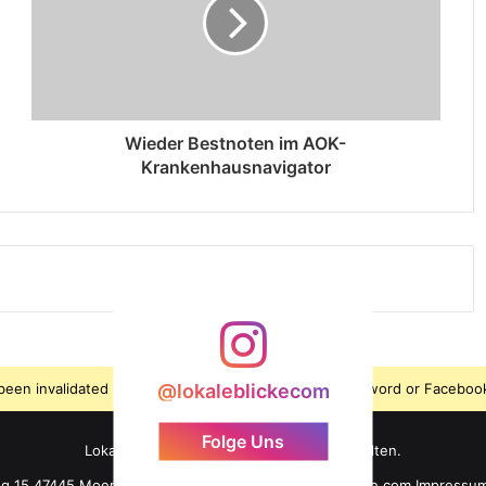
Wieder Bestnoten im AOK-
Krankenhausnavigator
s been invalidated because the user changed their password or Facebook
@lokaleblickecom
Folge Uns
LokaleBlicke ©2026 - Alle Rechte vorbehalten.
ng 15 47445 Moers +49 176 61 101 464 info@lokaleblicke.com
Impressu