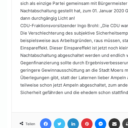
sich als einzige Partei gemeinsam mit Bürgermeiste
Nachtabschaltung gestellt hat, zum 01. Januar 2020 
dann durchgängig Licht an!
CDU-Fraktionsvorsitzender Ingo Brohl: „Die CDU wa
Die Verschlechterung des subjektive Sicherheitsemp
beispielsweise aus Arbeitsgründen, raus müssen, st
Einspareffekt. Dieser Einspareffekt ist jetzt noch kl
Nachtabschaltung abgeschaltet werden und endlich 
Gegenfinanzierung sollte durch Ergebnisverbesserung
geringere Gewinnausschüttung an die Stadt Moers mög
Überlegungen gibt, statt der Laternen lieber Ampel
teilweise schon jetzt Ampeln abgeschaltet, zum an
Sicherheit gefährden und die ehedem schon stattfind
Facebook
Twitter
LinkedIn
Pinterest
Messenger
Teile per E-Mail
Teilen