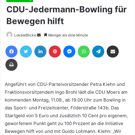
CDU-Jedermann-Bowling für
Bewegen hilft
Sende
LokaleBlicke
Weniger als eine Minute
uns
Facebook
Twitter
LinkedIn
Pinterest
Messenger
WhatsApp
Telegram
Teile per E-Mail
eine
E-
Drucken
Mail
Angeführt von CDU-Parteivorsitzender Petra Kiehn und
Fraktionsvorsitzendem Ingo Brohl lädt die CDU Moers am
kommenden Montag, 11.09., ab 19.00 Uhr zum Bowling in
das Sport- und Freizeitcenter, Filderstraße 143b. Das
Startgeld von 5 Euro und zusätzlich 10 Cent pro eigenem,
geworfenem Punkt geht zu 100 Prozent an die Initiative
Bewegen hilft von und mit Guido Lohmann. Kiehn: „Wir