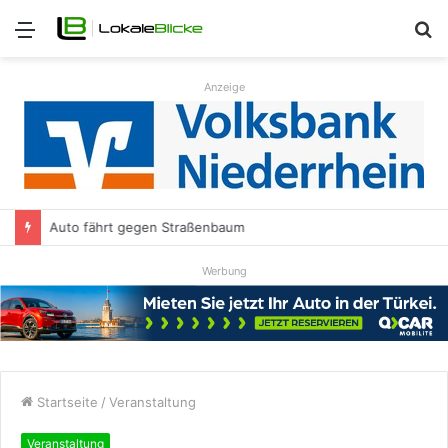
Menü
S
n
Anzeige
Auto fährt gegen Straßenbaum
Werbung
Startseite
/
Veranstaltung
Veranstaltung