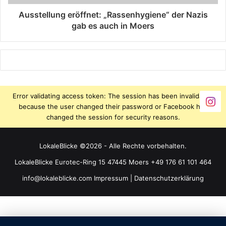
Ausstellung eröffnet: „Rassenhygiene“ der Nazis
gab es auch in Moers
Error validating access token: The session has been invalidated
because the user changed their password or Facebook has
changed the session for security reasons.
LokaleBlicke ©2026 - Alle Rechte vorbehalten.
LokaleBlicke Eurotec-Ring 15 47445 Moers +49 176 61 101 464
info@lokaleblicke.com
Impressum
|
Datenschutzerklärung