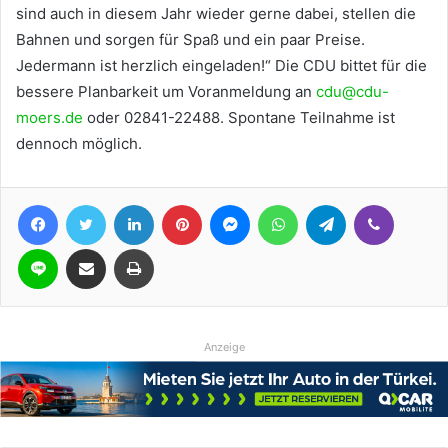
sind auch in diesem Jahr wieder gerne dabei, stellen die
Bahnen und sorgen für Spaß und ein paar Preise.
Jedermann ist herzlich eingeladen!“ Die CDU bittet für die
bessere Planbarkeit um Voranmeldung an
cdu@cdu-
moers.de
oder 02841-22488. Spontane Teilnahme ist
dennoch möglich.
Facebook
Twitter
LinkedIn
Pinterest
Messenger
WhatsApp
Telegram
Viber
Line
Teile per E-Mail
Drucken
Anzeige