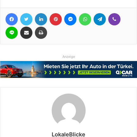
Facebook
Twitter
LinkedIn
Pinterest
Messenger
WhatsApp
Telegram
Viber
Line
Teile per E-Mail
Drucken
Anzeige
LokaleBlicke