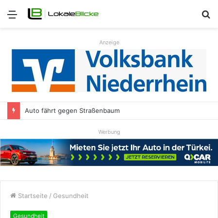
Menü
S
n
Anzeige
Auto fährt gegen Straßenbaum
Werbung
Startseite
/
Gesundheit
Gesundheit