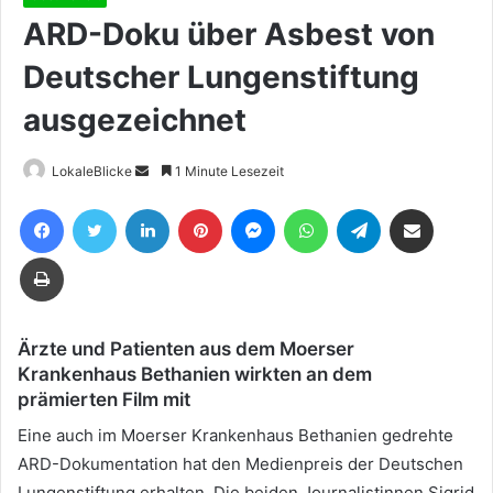
ARD-Doku über Asbest von
Deutscher Lungenstiftung
ausgezeichnet
Sende
LokaleBlicke
1 Minute Lesezeit
uns
Facebook
Twitter
LinkedIn
Pinterest
Messenger
WhatsApp
Telegram
Teile per E-Mail
eine
E-
Drucken
Mail
Ärzte und Patienten aus dem Moerser
Krankenhaus Bethanien wirkten an dem
prämierten Film mit
Eine auch im Moerser Krankenhaus Bethanien gedrehte
ARD-Dokumentation hat den Medienpreis der Deutschen
Lungenstiftung erhalten. Die beiden Journalistinnen Sigrid