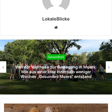
LokaleBlicke
Webseite
Gesundheit
Bethanien: DKG-zertifiziertes
überregionales Lungenkrebszentrum feiert
15-jähriges Bestehen