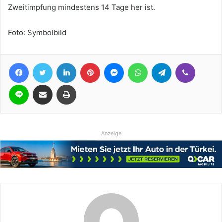
Zweitimpfung mindestens 14 Tage her ist.
Foto: Symbolbild
Facebook
Twitter
LinkedIn
Pinterest
Messenger
WhatsApp
Telegram
Viber
Line
Teile per E-Mail
Drucken
Anzeige