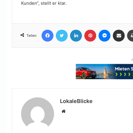
Kunden“, stellt er klar.
Facebook
Twitter
LinkedIn
Pinterest
Messenger
Teile per E-Mail
Teilen
A
LokaleBlicke
Webseite