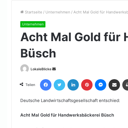
Startseite
/
Unternehmen
/
Acht Mal Gold für Handwerks
Unternehmen
Acht Mal Gold für
Büsch
Sende
LokaleBlicke
uns
Facebook
Twitter
LinkedIn
Pinterest
Messenger
Teile per E-Mail
eine
Teilen
E-
Mail
Deutsche Landwirtschaftsgesellschaft entschied:
Acht Mal Gold für Handwerksbäckerei Büsch