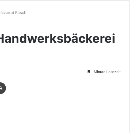
bäckerei Büsch
 Handwerksbäckerei
1 Minute Lesezeit
Drucken