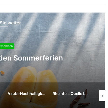
Sie weiter
ernehmen
l-Weltmeisterschaft
nenbruch
Rheinfels Quelle Lemon ab sofort auch in der 0,33 Liter Dose erhältlich
Neues Fachgeschäft in Dortmund-Scharnhorst ist sehr gefragt