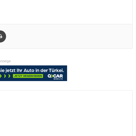
Drucken
nzeige