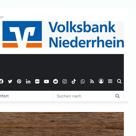
ige
Facebook
Twitter
Pinterest
LinkedIn
Flickr
YouTube
Reddit
Instagram
TikTok
WhatsApp
RSS
Anmelden
Sidebar
Suche
Suchen
tfort
nach
nach