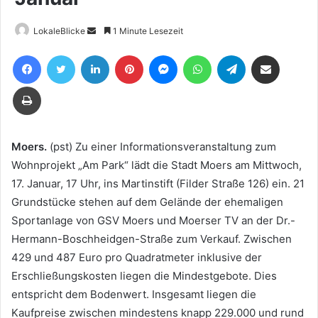
Sende
LokaleBlicke
1 Minute Lesezeit
uns
Facebook
Twitter
LinkedIn
Pinterest
Messenger
WhatsApp
Telegram
Teile per E-Mail
eine
E-
Drucken
Mail
Moers.
(pst) Zu einer Informationsveranstaltung zum
Wohnprojekt „Am Park“ lädt die Stadt Moers am Mittwoch,
17. Januar, 17 Uhr, ins Martinstift (Filder Straße 126) ein. 21
Grundstücke stehen auf dem Gelände der ehemaligen
Sportanlage von GSV Moers und Moerser TV an der Dr.-
Hermann-Boschheidgen-Straße zum Verkauf. Zwischen
429 und 487 Euro pro Quadratmeter inklusive der
Erschließungskosten liegen die Mindestgebote. Dies
entspricht dem Bodenwert. Insgesamt liegen die
Kaufpreise zwischen mindestens knapp 229.000 und rund