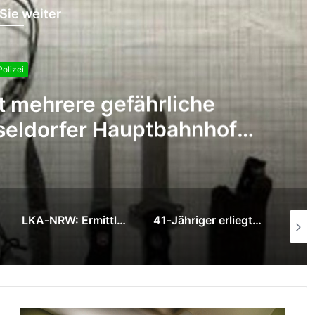
Sie weiter
Polizei
Schulhof in Buer – Polizei
gefährlicher Aktion
41‑Jähriger erliegt Schussverletzungen nach Polizeieinsatz in Krefeld – Polizei Gelsenkirchen übernimmt Ermittlungen
50-Jähriger beschädigt Dienstfahrzeug der Bundespolizei