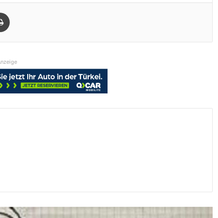
Drucken
nzeige