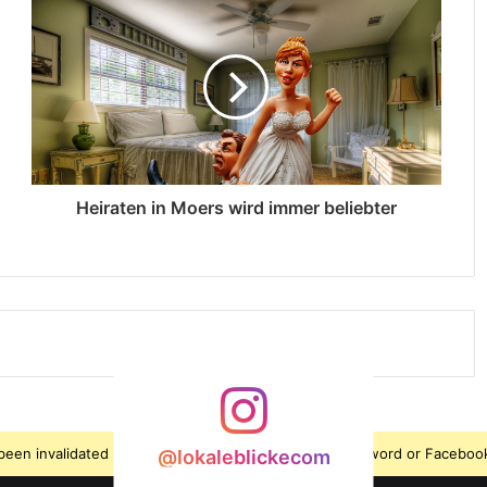
Heiraten in Moers wird immer beliebter
s been invalidated because the user changed their password or Facebook
@lokaleblickecom