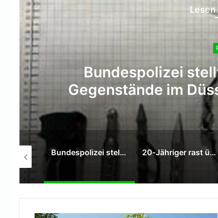
Lesen 
20‑Jähriger rast über 
ermittelt nach 
Bundespolizei stellt mehrere gefährliche Gegenstände im Düsseldorfer Hauptbahnhof sicher
20‑Jähriger rast über Schulhof in Buer – Polizei ermittelt nach gefährlicher Aktion
LKA‑NRW: Ermittlungen wegen Verdachts der Vorteilsannahme und Vorteilsgewährung im Zusammenhang mit der UEFA EURO 2024