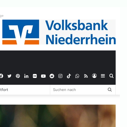
ige
Facebook
Twitter
Pinterest
LinkedIn
Flickr
YouTube
Reddit
Instagram
TikTok
WhatsApp
RSS
Anmelden
Sidebar
Suche
Suchen
tfort
nach
nach