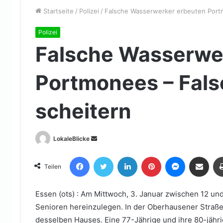
Startseite
/
Polizei
/
Falsche Wasserwerker erbeuten Portm
Polizei
Falsche Wasserwe
Portmonees – Fals
scheitern
Sende
LokaleBlicke
uns
Facebook
Twitter
LinkedIn
Pinterest
Messenger
Teile per E-Mail
eine
Teilen
E-
Mail
Essen (ots) : Am Mittwoch, 3. Januar zwischen 12 un
Senioren hereinzulegen. In der Oberhausener Straß
desselben Hauses. Eine 77-Jährige und ihre 80-jähri