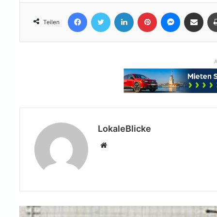
Facebook
Twitter
LinkedIn
Pinterest
Messenger
Teile per E-Mail
Teilen
A
LokaleBlicke
Webseite