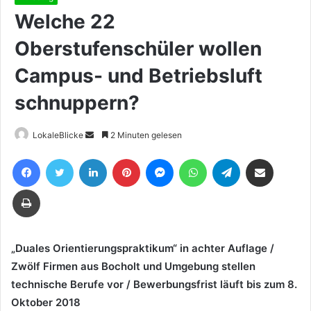
Welche 22
Oberstufenschüler wollen
Campus- und Betriebsluft
schnuppern?
Sende
LokaleBlicke
2 Minuten gelesen
uns
Facebook
Twitter
LinkedIn
Pinterest
Messenger
WhatsApp
Telegram
Teile per E-Mail
eine
E-
Drucken
Mail
„Duales Orientierungspraktikum“ in achter Auflage /
Zwölf Firmen aus Bocholt und Umgebung stellen
technische Berufe vor / Bewerbungsfrist läuft bis zum 8.
Oktober 2018