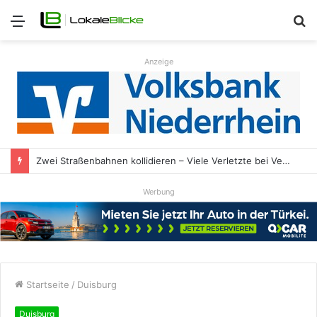
Menü
S
n
Anzeige
Zwei Straßenbahnen kollidieren – Viele Verletzte bei Verkehrsunfall
Werbung
Startseite
/
Duisburg
Duisburg