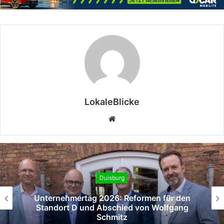
LokaleBlicke
Webseite
Duisburg
rmen für den
Berufsorientierung „t
von Wolfgang
Hauptbahnhof