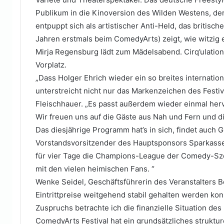
Publikum in die Kinoversion des Wilden Westens, 
entpuppt sich als artistischer Anti-Held, das britisc
Jahren erstmals beim ComedyArts) zeigt, wie witzig
Mirja Regensburg lädt zum Mädelsabend. Cirq’ulation
Vorplatz.
„Dass Holger Ehrich wieder ein so breites internati
unterstreicht nicht nur das Markenzeichen des Festiv
Fleischhauer. „Es passt außerdem wieder einmal her
Wir freuen uns auf die Gäste aus Nah und Fern und d
Das diesjährige Programm hat’s in sich, findet auch G
Vorstandsvorsitzender des Hauptsponsors Sparkasse 
für vier Tage die Champions-League der Comedy-Sze
mit den vielen heimischen Fans. “
Wenke Seidel, Geschäftsführerin des Veranstalters Bo
Eintrittpreise weitgehend stabil gehalten werden ko
Zuspruchs betrachte ich die finanzielle Situation des
ComedyArts Festival hat ein grundsätzliches struktur