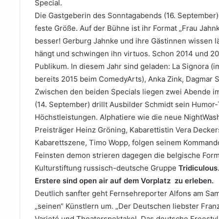
Special.
Die Gastgeberin des Sonntagabends (16. September)
feste Größe. Auf der Bühne ist ihr Format „Frau Jahn
besser! Gerburg Jahnke und ihre Gästinnen wissen
hängt und schwingen ihn virtuos. Schon 2014 und 2
Publikum. In diesem Jahr sind geladen: La Signora (i
bereits 2015 beim ComedyArts), Anka Zink, Dagmar S
Zwischen den beiden Specials liegen zwei Abende i
(14. September) drillt Ausbilder Schmidt sein Humo
Höchstleistungen. Alphatiere wie die neue NightWash
Preisträger Heinz Gröning, Kabarettistin Vera Decker
Kabarettszene, Timo Wopp, folgen seinem Kommando
Feinsten demon strieren dagegen die belgische Forma
Kulturstiftung russisch-deutsche Gruppe
Tridiculous
Erstere sind open air auf dem Vorplatz zu erleben.
Deutlich sanfter geht Fernsehreporter Alfons am Sa
„seinen“ Künstlern um. „Der Deutschen liebster Fra
Varieté und Theaterspektakel. Das deutsche Freesty