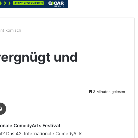
nnt komisch
vergnügt und
3 Minuten gelesen
Drucken
ionale ComedyArts Festival
t? Das 42. Internationale ComedyArts