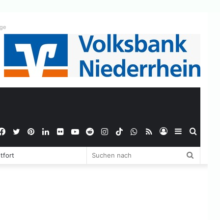
ige
Facebook
Twitter
Pinterest
LinkedIn
Flickr
YouTube
Reddit
Instagram
TikTok
WhatsApp
RSS
Anmelden
Sidebar
Suche
Suchen
tfort
nach
nach