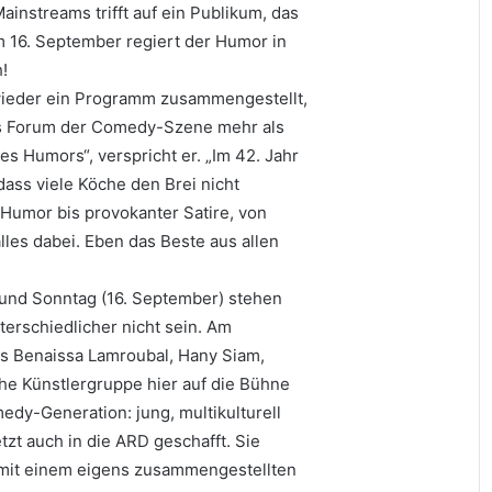
ainstreams trifft auf ein Publikum, das
zum 16. September regiert der Humor in
!
 wieder ein Programm zusammengestellt,
es Forum der Comedy-Szene mehr als
es Humors“, verspricht er. „Im 42. Jahr
ass viele Köche den Brei nicht
Humor bis provokanter Satire, von
alles dabei. Eben das Beste aus allen
 und Sonntag (16. September) stehen
erschiedlicher nicht sein. Am
s Benaissa Lamroubal, Hany Siam,
he Künstlergruppe hier auf die Bühne
edy-Generation: jung, multikulturell
zt auch in die ARD geschafft. Sie
l mit einem eigens zusammengestellten