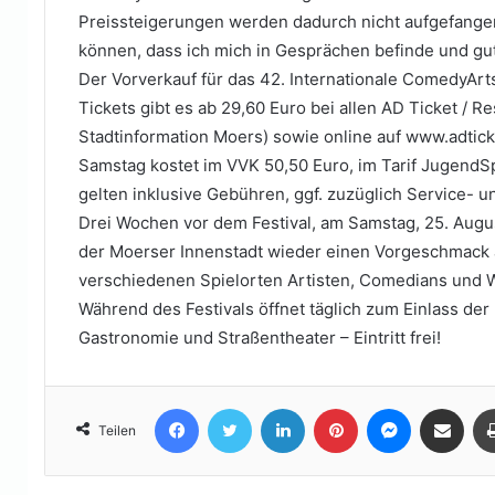
Preissteigerungen werden dadurch nicht aufgefangen
können, dass ich mich in Gesprächen befinde und gut
Der Vorverkauf für das 42. Internationale ComedyArts 
Tickets gibt es ab 29,60 Euro bei allen AD Ticket / Re
Stadtinformation Moers) sowie online auf www.adticke
Samstag kostet im VVK 50,50 Euro, im Tarif JugendSp
gelten inklusive Gebühren, ggf. zuzüglich Service- 
Drei Wochen vor dem Festival, am Samstag, 25. Augus
der Moerser Innenstadt wieder einen Vorgeschmack au
verschiedenen Spielorten Artisten, Comedians und W
Während des Festivals öffnet täglich zum Einlass der
Gastronomie und Straßentheater – Eintritt frei!
Facebook
Twitter
LinkedIn
Pinterest
Messenger
Teile per E-Mail
Teilen