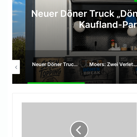
Moers: Zwei Verletzte 
Venlo
Neuer Döner Truck „DönerBreak“ eröffnet auf dem Kaufland-Parkplatz in Moers
Moers: Zwei Verletzte bei Verkehrsunfall auf der Venloer Straße
Tummelferien: Sparkasse am Niederrhein überreicht 1.000-Euro-