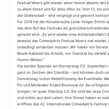
Festival Moers gibt wieder alles! Humor abseits des M
zu allem bereit und für alles offen ist. Vom 13. bis 
der Grafenstadt – wild vergnügt und gekonnt komisch
Für 2018 hat der Künstlerische Leiter Holger Ehrich
das dem Ruf des Festivals als grenzüberschreitend
gerecht wird. „Es wird wieder eine Achterbahnfahrt d
beweist das ComedyArts Festival Moers mal wieder, d
unbedingt verderben müssen: Wir haben von feinem 
Musik-Kabarett bis Artistik, von StandUp bis Varieté 
Humor-Welten.“
Die beiden Specials am Donnerstag (13. September)
ganz im Zeichen des StandUp – und könnten doch unt
Donnerstag rocken RebellComedy die Eventhalle. Wa
PU und Moderator Khalid Bounouar für die erfolgreic
bringen, ist quasi StandUp 2.0. Sie sind die neue Com
und mitten aus dem Leben. Ihre Shows haben es zulet
eröffnen das 42. Internationale ComedyArts Festiva