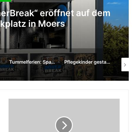
bei Verkehrsunfall auf der
er Straße
Spende
Pflegekinder gestalten mit Graffiti-Kunst neue Räume im Pflegekinderdienst
SPD Moers ehrt langjährige Mitglieder