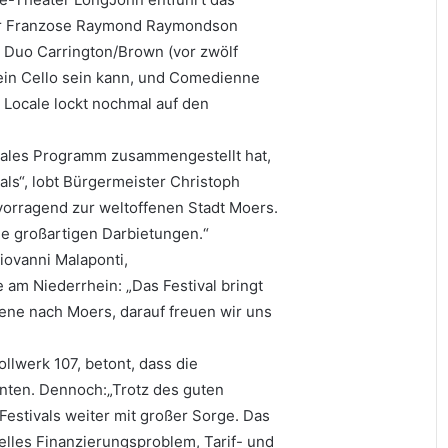
der Franzose Raymond Raymondson
he Duo Carrington/Brown (vor zwölf
 ein Cello sein kann, und Comedienne
 Locale lockt nochmal auf den
onales Programm zusammengestellt hat,
als“, lobt Bürgermeister Christoph
vorragend zur weltoffenen Stadt Moers.
ie großartigen Darbietungen.“
iovanni Malaponti,
am Niederrhein: „Das Festival bringt
ne nach Moers, darauf freuen wir uns
llwerk 107, betont, dass die
nnten. Dennoch:„Trotz des guten
 Festivals weiter mit großer Sorge. Das
elles Finanzierungsproblem, Tarif- und