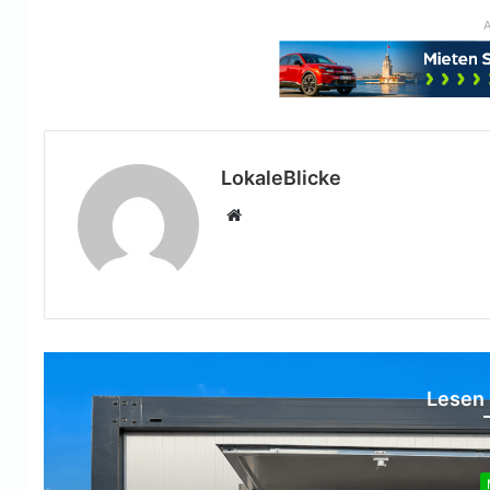
A
LokaleBlicke
Webseite
Lesen 