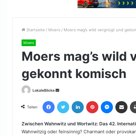
Startseite
/
Moers
/
Moers mag’s wild vergnügt und geko
Moers
Moers mag’s wild 
gekonnt komisch
Sende
LokaleBlicke
uns
Facebook
Twitter
LinkedIn
Pinterest
Messenger
Teile per E-Mail
eine
Teilen
E-
Mail
Zwischen Wahnwitz und Wortwitz: Das 42. Internat
Wahnwitzig oder feinsinnig? Charmant oder provokan