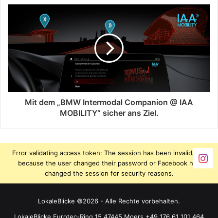
Mit dem „BMW Intermodal Companion @ IAA
MOBILITY“ sicher ans Ziel.
Error validating access token: The session has been invalidated
because the user changed their password or Facebook has
changed the session for security reasons.
LokaleBlicke ©2026 - Alle Rechte vorbehalten.
LokaleBlicke Eurotec-Ring 15 47445 Moers +49 176 61 101 464