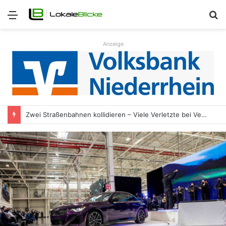
Menü
S
n
Anzeige
Zwei Straßenbahnen kollidieren – Viele Verletzte bei Verkehrsunfall