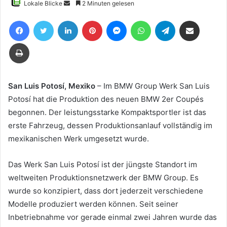
Sende
Lokale Blicke
2 Minuten gelesen
uns
Facebook
Twitter
LinkedIn
Pinterest
Messenger
WhatsApp
Telegram
Teile per E-Mail
eine
E-
Drucken
Mail
San Luis Potosí, Mexiko
– Im BMW Group Werk San Luis
Potosí hat die Produktion des neuen BMW 2er Coupés
begonnen. Der leistungsstarke Kompaktsportler ist das
erste Fahrzeug, dessen Produktionsanlauf vollständig im
mexikanischen Werk umgesetzt wurde.
Das Werk San Luis Potosí ist der jüngste Standort im
weltweiten Produktionsnetzwerk der BMW Group. Es
wurde so konzipiert, dass dort jederzeit verschiedene
Modelle produziert werden können. Seit seiner
Inbetriebnahme vor gerade einmal zwei Jahren wurde das