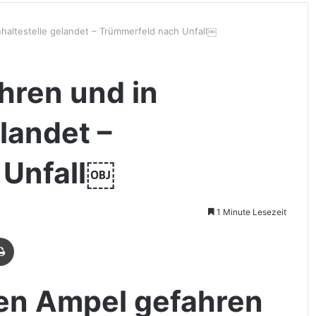
altestelle gelandet – Trümmerfeld nach Unfall￼
hren und in
landet –
 Unfall￼
1 Minute Lesezeit
Drucken
en Ampel gefahren