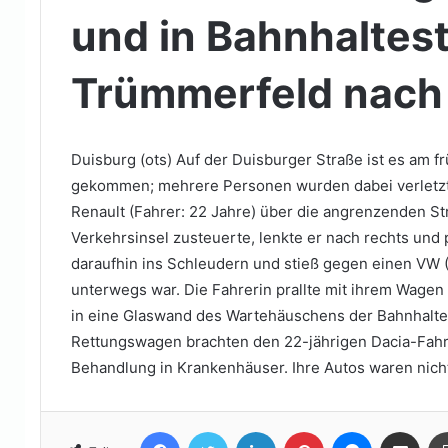
und in Bahnhaltest
Trümmerfeld nach 
Duisburg (ots) Auf der Duisburger Straße ist es am f
gekommen; mehrere Personen wurden dabei verletzt: 
Renault (Fahrer: 22 Jahre) über die angrenzenden St
Verkehrsinsel zusteuerte, lenkte er nach rechts und
daraufhin ins Schleudern und stieß gegen einen VW (
unterwegs war. Die Fahrerin prallte mit ihrem Wagen
in eine Glaswand des Wartehäuschens der Bahnhaltes
Rettungswagen brachten den 22-jährigen Dacia-Fahre
Behandlung in Krankenhäuser. Ihre Autos waren nicht
Facebook
Twitter
LinkedIn
Pinterest
Messenger
Teile per E-Mail