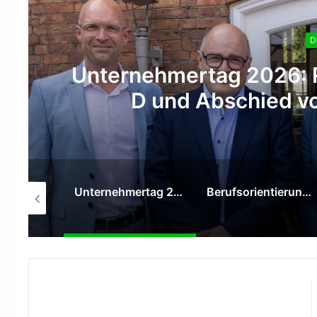
D
Berufsorientierung „
Unternehmertag 2026: Reformen für den Standort D und Abschied von Wolfgang Schmitz
Berufsorientierung „to go“ am Hauptbahnhof
Getränkegruppe Hövelmann trauert um Hermann Hövelmann