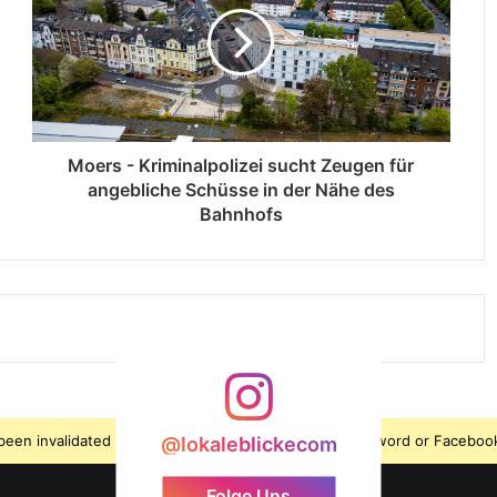
Moers - Kriminalpolizei sucht Zeugen für
angebliche Schüsse in der Nähe des
Bahnhofs
s been invalidated because the user changed their password or Facebook
@lokaleblickecom
Folge Uns