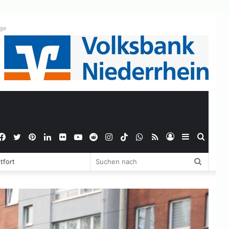
ige
Facebook
Twitter
Pinterest
LinkedIn
Flickr
YouTube
Reddit
Instagram
TikTok
WhatsApp
RSS
Anmelden
Sidebar
Suche
Suchen
tfort
nach
nach