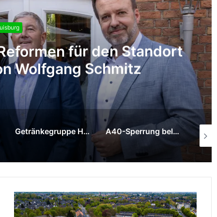
uisburg
to go“ am Hauptbahnhof
A40-Sperrung belastet Duisburger Wirtschaft
Schifferbörse fordert: Wasserstraßen stärken