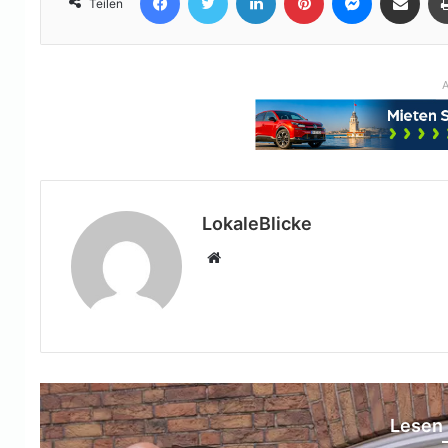
Teilen
A
LokaleBlicke
Webseite
Lesen 