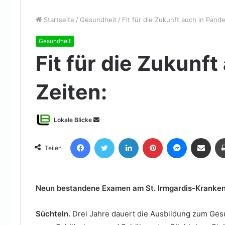
Startseite
/
Gesundheit
/
Fit für die Zukunft auch in Pand
Gesundheit
Fit für die Zukunf
Zeiten:
Sende
Lokale Blicke
uns
Facebook
Twitter
LinkedIn
Pinterest
Messenger
Teile per E-Mail
eine
Teilen
E-
Mail
Neun bestandene Examen am St. Irmgardis-Kranke
Süchteln.
Drei Jahre dauert die Ausbildung zum Gesun