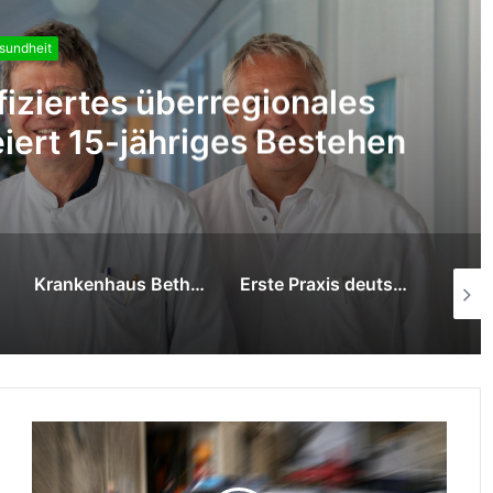
sundheit
“- DRK Niederrhein bildet
dies GmbH in Erster Hilfe
aus
Erste Praxis deutschlandweit: RapidArc Dynamic startet in Bad Berka
Interdisziplinäre Spitzenmedizin im Krankenhaus Bethanien Moers bei seltenem Tumorfall