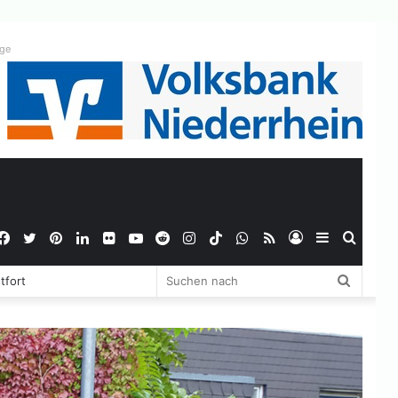
ige
Facebook
Twitter
Pinterest
LinkedIn
Flickr
YouTube
Reddit
Instagram
TikTok
WhatsApp
RSS
Anmelden
Sidebar
Suche
Suchen
tfort
nach
nach