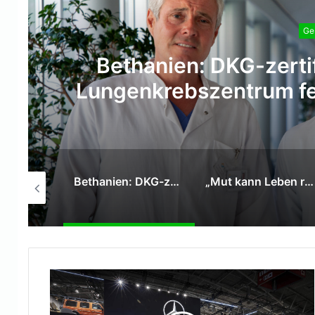
Ge
„Mut kann Leben retten
Mitarbeitende der Para
Bethanien: DKG-zertifiziertes überregionales Lungenkrebszentrum feiert 15-jähriges Bestehen
„Mut kann Leben retten“- DRK Niederrhein bildet Mitarbeitende der Paradies GmbH in Erster Hilfe aus
Krankenhaus Bethanien Moers setzt auf moderne Schulterchirurgie und die hohe Expertise von Chefarzt Dr. Andrei Visinescu