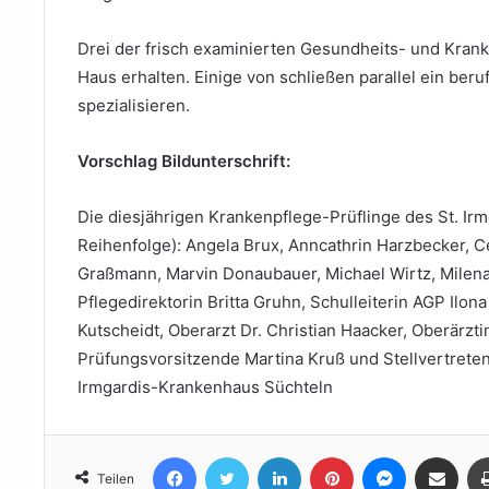
Drei der frisch examinierten Gesundheits- und Kran
Haus erhalten. Einige von schließen parallel ein ber
spezialisieren.
Vorschlag Bildunterschrift:
Die diesjährigen Krankenpflege-Prüflinge des St. Ir
Reihenfolge): Angela Brux, Anncathrin Harzbecker, Ce
Graßmann, Marvin Donaubauer, Michael Wirtz, Milena S
Pflegedirektorin Britta Gruhn, Schulleiterin AGP Ilona
Kutscheidt, Oberarzt Dr. Christian Haacker, Oberärzti
Prüfungsvorsitzende Martina Kruß und Stellvert
Irmgardis-Krankenhaus Süchteln
Facebook
Twitter
LinkedIn
Pinterest
Messenger
Teile per E-Mail
Teilen