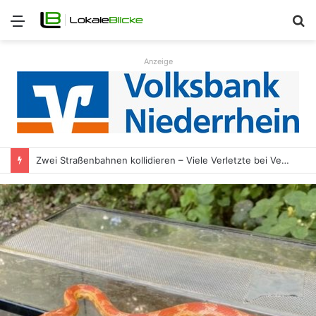
Menü
S
n
Anzeige
Zwei Straßenbahnen kollidieren – Viele Verletzte bei Verkehrsunfall