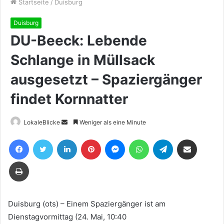
Startseite
/
Duisburg
Duisburg
DU-Beeck: Lebende
Schlange in Müllsack
ausgesetzt – Spaziergänger
findet Kornnatter
Sende
LokaleBlicke
Weniger als eine Minute
uns
Facebook
Twitter
LinkedIn
Pinterest
Messenger
WhatsApp
Telegram
Teile per E-Mail
eine
E-
Drucken
Mail
Duisburg (ots) – Einem Spaziergänger ist am
Dienstagvormittag (24. Mai, 10:40