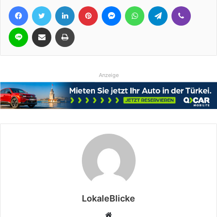
Facebook
Twitter
LinkedIn
Pinterest
Messenger
WhatsApp
Telegram
Viber
Line
Teile per E-Mail
Drucken
Anzeige
LokaleBlicke
Webseite