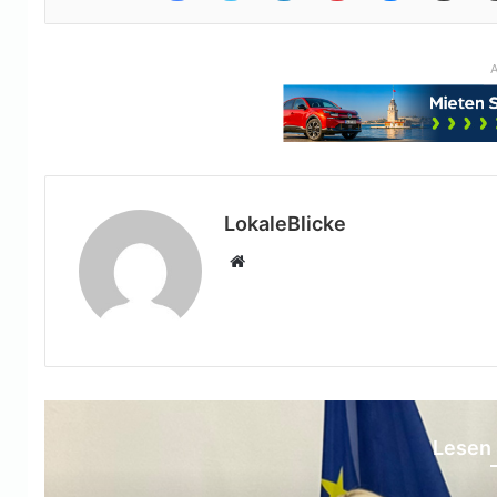
A
LokaleBlicke
Webseite
Lesen 