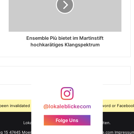
Ensemble Più bietet im Martinstift
hochkarätiges Klangspektrum
s been invalidated because the user changed their password or Facebook
@lokaleblickecom
Folge Uns
LokaleBlicke ©2026 - Alle Rechte vorbehalten.
ng 15 47445 Moers +49 176 61 101 464 info@lokaleblicke.com
Impressu