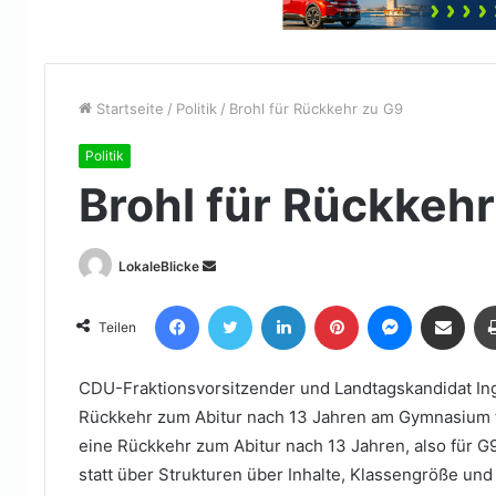
Startseite
/
Politik
/
Brohl für Rückkehr zu G9
Politik
Brohl für Rückkeh
Sende
LokaleBlicke
uns
Facebook
Twitter
LinkedIn
Pinterest
Messenger
Teile per E-Mail
eine
Teilen
E-
Mail
CDU-Fraktionsvorsitzender und Landtagskandidat Ing
Rückkehr zum Abitur nach 13 Jahren am Gymnasium te
eine Rückkehr zum Abitur nach 13 Jahren, also für G9
statt über Strukturen über Inhalte, Klassengröße un