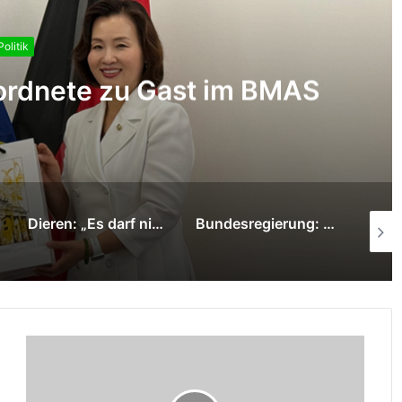
Politik
rdnete zu Gast im BMAS
Dieren: „Es darf nicht vom Glück beim Chef abhängen, ob Beschäftigte pünktlich Feierabend machen können.“
Bundesregierung: Roadmaps der Hightech Agenda Deutschland starten in die Umsetzung mit Wirtschaft, Wissenschaft und Ländern