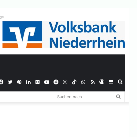
ige
Facebook
Twitter
Pinterest
LinkedIn
Flickr
YouTube
Reddit
Instagram
TikTok
WhatsApp
RSS
Anmelden
Sidebar
Suche
Suchen
nach
nach