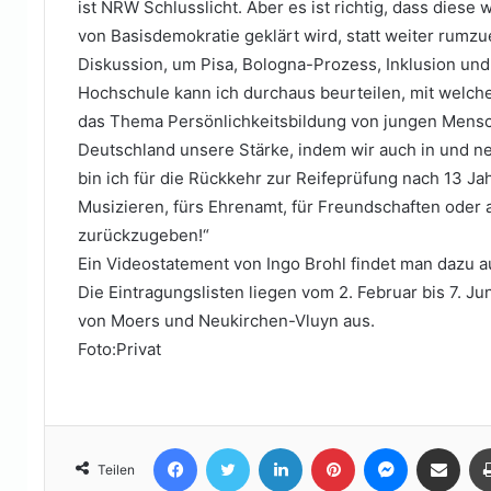
ist NRW Schlusslicht. Aber es ist richtig, dass diese
von Basisdemokratie geklärt wird, statt weiter rumzu
Diskussion, um Pisa, Bologna-Prozess, Inklusion und 
Hochschule kann ich durchaus beurteilen, mit welche
das Thema Persönlichkeitsbildung von jungen Mensc
Deutschland unsere Stärke, indem wir auch in und ne
bin ich für die Rückkehr zur Reifeprüfung nach 13 J
Musizieren, fürs Ehrenamt, für Freundschaften ode
zurückzugeben!“
Ein Videostatement von Ingo Brohl findet man dazu 
Die Eintragungslisten liegen vom 2. Februar bis 7. J
von Moers und Neukirchen-Vluyn aus.
Foto:Privat
Facebook
Twitter
LinkedIn
Pinterest
Messenger
Teile per E-Mail
Teilen