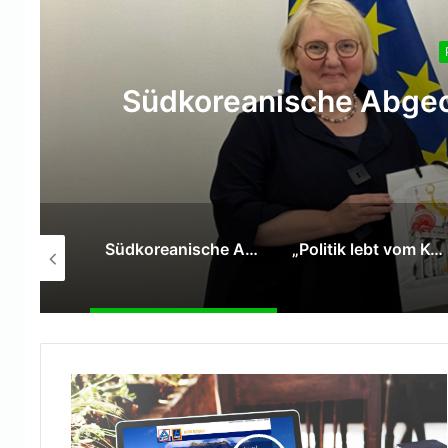
Südkoreanische Abgeo
Paul Stucki zum Familienbericht NRW: „Familien brauchen konkrete Entlastung statt warmer Worte“
Südkoreanische Abgeordnete zu Gast im BMAS
„Politik lebt vom Kompromiss“