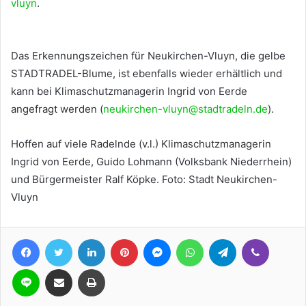
vluyn
.
Das Erkennungszeichen für Neukirchen-Vluyn, die gelbe
STADTRADEL-Blume, ist ebenfalls wieder erhältlich und
kann bei Klimaschutzmanagerin Ingrid von Eerde
angefragt werden (
neukirchen-vluyn@stadtradeln.de
).
Hoffen auf viele Radelnde (v.l.) Klimaschutzmanagerin
Ingrid von Eerde, Guido Lohmann (Volksbank Niederrhein)
und Bürgermeister Ralf Köpke. Foto: Stadt Neukirchen-
Vluyn
Facebook
Twitter
LinkedIn
Pinterest
Messenger
WhatsApp
Telegram
Viber
Line
Teile per E-Mail
Drucken