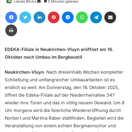
Sende
Lokale Blicke
3 Minuten gelesen
uns
Facebook
Twitter
LinkedIn
Pinterest
Messenger
WhatsApp
Telegram
Teile per E-Mail
eine
E-
Drucken
Mail
EDEKA-Filiale in Neukirchen-Vluyn eröffnet am 16.
Oktober nach Umbau im Bergbaustil
Neukirchen-Vluyn
. Nach dreieinhalb Wochen kompletter
Schließung und umfangreicher Umbauarbeiten ist es
endlich so weit: Am Donnerstag, den 16. Oktober 2025,
öffnet die Edeka-Filiale auf der Niederrheinallee 347
wieder ihre Türen und das in völlig neuem Gewand. Um 8
Uhr morgens wird die feierliche Wiedereröffnung durch
Norbert und Martina Raber stattfinden. Begleitet wird die
Veranstaltung von einem echten Bergmannschor und