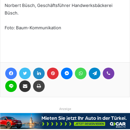
Norbert Büsch, Geschäftsführer Handwerksbäckerei
Büsch.
Foto: Baum-Kommunikation
Facebook
Twitter
LinkedIn
Pinterest
Messenger
WhatsApp
Telegram
Viber
Line
Teile per E-Mail
Drucken
Anzeige