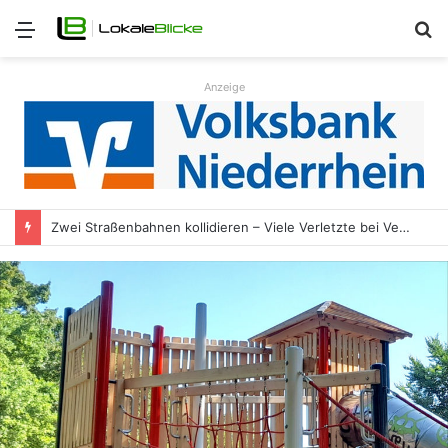
Menü
S
n
Anzeige
Zwei Straßenbahnen kollidieren – Viele Verletzte bei Verkehrsunfall