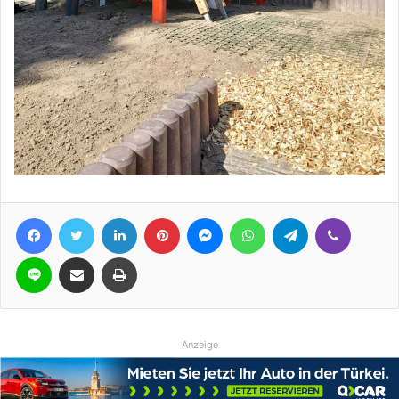
Facebook
Twitter
LinkedIn
Pinterest
Messenger
WhatsApp
Telegram
Viber
Line
Teile per E-Mail
Drucken
Anzeige