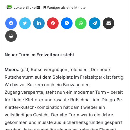
Sende
Lokale Blicke
Weniger als eine Minute
uns
Facebook
Twitter
LinkedIn
Pinterest
Messenger
WhatsApp
Telegram
Teile per E-Mail
eine
E-
Drucken
Mail
Neuer Turm im Freizeitpark steht
Moers.
(pst) Rutschvergnügen ‚reloaded‘: Der neue
Rutschenturm auf dem Spielplatz im Freizeitpark ist fertig!
Wo bis vor Kurzem noch ein Bauzaun den
Zugang versperrte, steht nun ein moderner Turm – bereit
für kleine Kletterer und rasante Rutschpartien. Die große
Kletter-Rutsch-Kombination hat damit wieder ein
vollständiges Gesicht. Der alte Turm war in die Jahre
gekommen und musste aus Sicherheitsgründen gesperrt
werden. Jetzt ersetzt ihn ein neues, robustes Element,