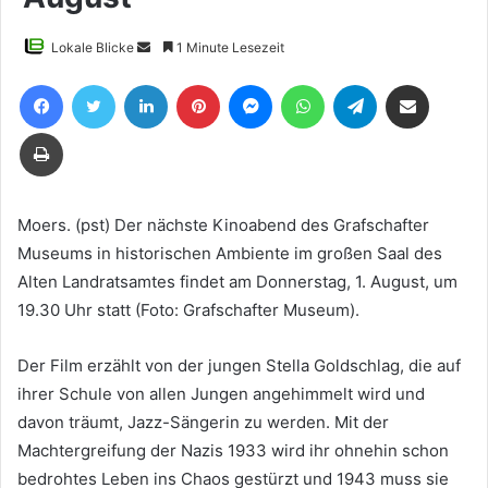
Sende
Lokale Blicke
1 Minute Lesezeit
uns
Facebook
Twitter
LinkedIn
Pinterest
Messenger
WhatsApp
Telegram
Teile per E-Mail
eine
E-
Drucken
Mail
Moers. (pst) Der nächste Kinoabend des Grafschafter
Museums in historischen Ambiente im großen Saal des
Alten Landratsamtes findet am Donnerstag, 1. August, um
19.30 Uhr statt (Foto: Grafschafter Museum).
Der Film erzählt von der jungen Stella Goldschlag, die auf
ihrer Schule von allen Jungen angehimmelt wird und
davon träumt, Jazz-Sängerin zu werden. Mit der
Machtergreifung der Nazis 1933 wird ihr ohnehin schon
bedrohtes Leben ins Chaos gestürzt und 1943 muss sie