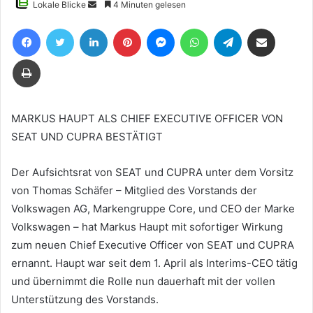
Sende
Lokale Blicke
4 Minuten gelesen
uns
Facebook
Twitter
LinkedIn
Pinterest
Messenger
WhatsApp
Telegram
Teile per E-Mail
eine
E-
Drucken
Mail
MARKUS HAUPT ALS CHIEF EXECUTIVE OFFICER VON
SEAT UND CUPRA BESTÄTIGT
Der Aufsichtsrat von SEAT und CUPRA unter dem Vorsitz
von Thomas Schäfer – Mitglied des Vorstands der
Volkswagen AG, Markengruppe Core, und CEO der Marke
Volkswagen – hat Markus Haupt mit sofortiger Wirkung
zum neuen Chief Executive Officer von SEAT und CUPRA
ernannt. Haupt war seit dem 1. April als Interims-CEO tätig
und übernimmt die Rolle nun dauerhaft mit der vollen
Unterstützung des Vorstands.