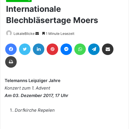
Internationale
Blechbläsertage Moers
Sende
LokaleBlicke
1 Minute Lesezeit
uns
Facebook
Twitter
LinkedIn
Pinterest
Messenger
WhatsApp
Telegram
Teile per E-Mail
eine
E-
Drucken
Mail
Telemanns Leipziger Jahre
Konzert zum 1. Advent
Am 03. Dezember 2017, 17 Uhr
Dorfkirche Repelen