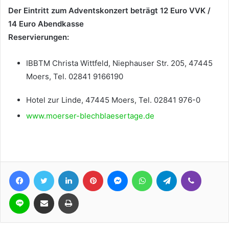
Der Eintritt zum Adventskonzert beträgt 12 Euro VVK /
14 Euro Abendkasse
Reservierungen:
IBBTM Christa Wittfeld, Niephauser Str. 205, 47445
Moers, Tel. 02841 9166190
Hotel zur Linde, 47445 Moers, Tel. 02841 976-0
www.moerser-blechblaesertage.de
Facebook
Twitter
LinkedIn
Pinterest
Messenger
WhatsApp
Telegram
Viber
Line
Teile per E-Mail
Drucken