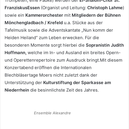
Trompeten, eine Pauke) werden der
El-Shalom-Chor St.
FranziskusEssen
(Organist und Leitung:
Christoph Lahme
)
sowie ein
Kammerorchester
mit
Mitgliedern der Bühnen
Mönchengladbach / Krefeld
u.a. Stücke aus der
Tafelmusik sowie die Adventskantate „Nun komm der
Heiden Heiland“ zum Leben erwecken. Für die
besonderen Momente sorgt hierbei die
Sopranistin Judith
Hoffmann,
welche im In- und Ausland ein breites Opern-
und Operettenrepertoire zum Ausdruck bringt.Mit diesem
Konzertabend eröffnen die Internationalen
Blechbläsertage Moers nicht zuletzt dank der
Unterstützung der
Kulturstiftung der Sparkasse am
Niederrhein
die besinnlichste Zeit des Jahres.
Ensemble Alexandre