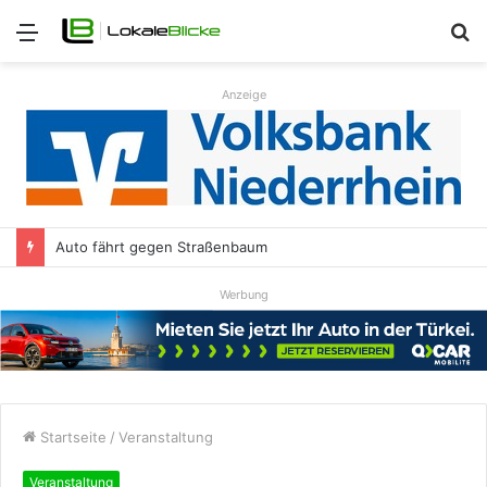
Menü
S
n
Anzeige
Auto fährt gegen Straßenbaum
Werbung
Startseite
/
Veranstaltung
Veranstaltung