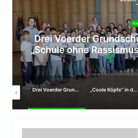
Kre
Drei Voerder Grundsch
„Schule ohne Rassismus 
DRK Niederrhein stärkt Notwasserversorgung im Kreis Wesel:
Drei Voerder Grundschulen treten dem Netzwerk „Schule ohne Rassismus – Schule mit Courage“ bei
„Coole Köpfe“ in den Kitas: