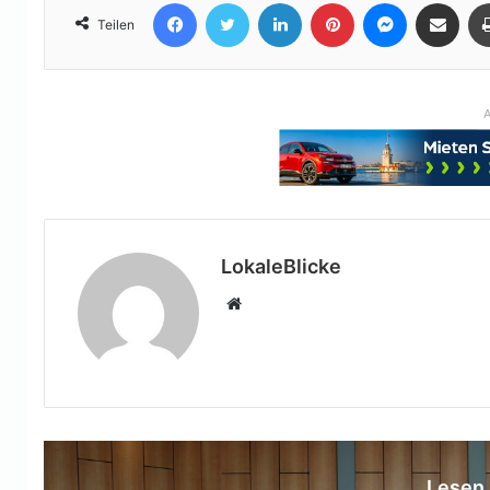
Facebook
Twitter
LinkedIn
Pinterest
Messenger
Teile per E-Mail
Teilen
A
LokaleBlicke
Webseite
Lesen 