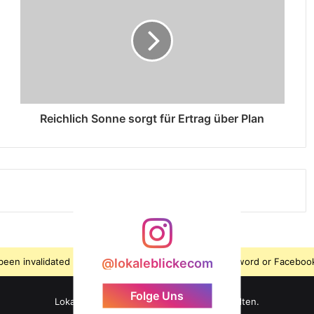
Reichlich Sonne sorgt für Ertrag über Plan
s been invalidated because the user changed their password or Facebook
@lokaleblickecom
Folge Uns
LokaleBlicke ©2026 - Alle Rechte vorbehalten.