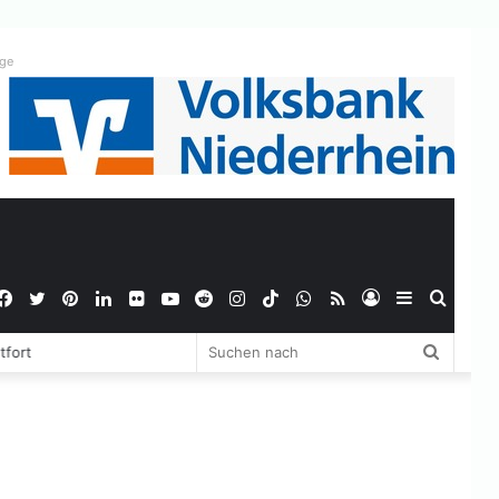
ige
Facebook
Twitter
Pinterest
LinkedIn
Flickr
YouTube
Reddit
Instagram
TikTok
WhatsApp
RSS
Anmelden
Sidebar
Suche
Suchen
tfort
nach
nach