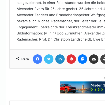
ausgezeichnet. In einer Feierstunde wurden die be
Alexander Evers für 25 Jahre geehrt. 35 Jahre sin
Alexander Zanders und Brandoberinspektor Wolfgang
bekam auch Michael Rademacher, der Leiter der Feuer
Engagement überreichte der Kreisbrandmeister ihm 
Bildinformation: (v.l.n.r.) Udo Zurmühlen, Alexander 
Rademacher, Prof. Dr. Christoph Landscheidt, Uwe
Facebook
Twitter
LinkedIn
Pinterest
Messenger
Teile per E-Mail
Teilen
A