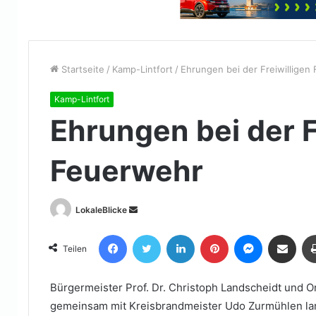
Startseite
/
Kamp-Lintfort
/
Ehrungen bei der Freiwilligen
Kamp-Lintfort
Ehrungen bei der F
Feuerwehr
Sende
LokaleBlicke
uns
Facebook
Twitter
LinkedIn
Pinterest
Messenger
Teile per E-Mail
eine
Teilen
E-
Mail
Bürgermeister Prof. Dr. Christoph Landscheidt und 
gemeinsam mit Kreisbrandmeister Udo Zurmühlen lan