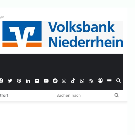
ige
Facebook
Twitter
Pinterest
LinkedIn
Flickr
YouTube
Reddit
Instagram
TikTok
WhatsApp
RSS
Anmelden
Sidebar
Suche
Suchen
tfort
nach
nach