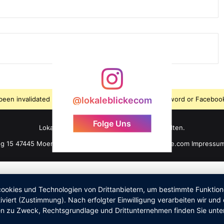
s been invalidated because the user changed their password or Facebook
@lokaleblickecom
Folge Uns
LokaleBlicke ©2026 - Alle Rechte vorbehalten.
ng 15 47445 Moers +49 176 61 101 464 info@lokaleblicke.com
Impressu
okies und Technologien von Drittanbietern, um bestimmte Funktionen 
iviert (Zustimmung). Nach erfolgter Einwilligung verarbeiten wir un
nen zu Zweck, Rechtsgrundlage und Drittunternehmen finden Sie unte