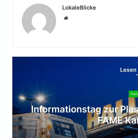
LokaleBlicke
Webseite
Lesen 
Kamp
Informationstag zur Pl
FAME Kam