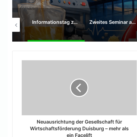
35-Jährige arbeitet als Gesellin in der Tischlerei Maqani
Informationstag zur Plasmaspende in der HALL OF FAME Kamp‑Lintfort
Zweites Seminar am 13. August
Neuausrichtung der Gesellschaft für
Wirtschaftsförderung Duisburg – mehr als
ein Facelift