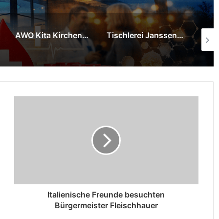
AWO Kita Kirchenkampstraße wurde zum „Zirkus Kampolino“
Tischlerei Janssen & Partner spendet Kommunikationstafel für das städtische Familienzentrum Wirbelwind
Italienische Freunde besuchten
Bürgermeister Fleischhauer