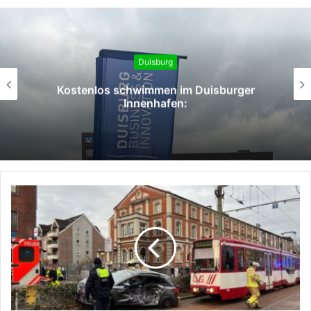
Duisburg
Unt
stenlos schwimmen im Duisburger
Sta
Innenhafen: