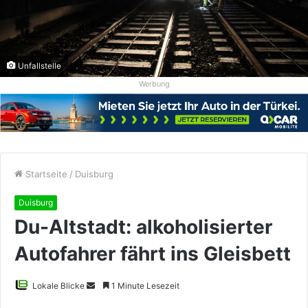
Unfallstelle
Werbung
Startseite
/
Duisburg
Duisburg
Du-Altstadt: alkoholisierter
Autofahrer fährt ins Gleisbett
Sende
Lokale Blicke
1 Minute Lesezeit
uns