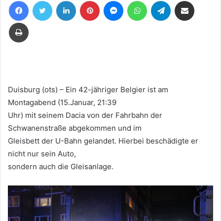
Facebook
Twitter
LinkedIn
Pinterest
Messenger
WhatsApp
Telegram
Teile per E-Mail
eine
E-
Drucken
Mail
Duisburg (ots) – Ein 42-jähriger Belgier ist am
Montagabend (15.Januar, 21:39
Uhr) mit seinem Dacia von der Fahrbahn der
Schwanenstraße abgekommen und im
Gleisbett der U-Bahn gelandet. Hierbei beschädigte er
nicht nur sein Auto,
sondern auch die Gleisanlage.