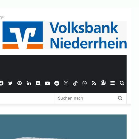
ige
Facebook
Twitter
Pinterest
LinkedIn
Flickr
YouTube
Reddit
Instagram
TikTok
WhatsApp
RSS
Anmelden
Sidebar
Suche
Suchen
nach
nach