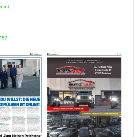
com/
4157