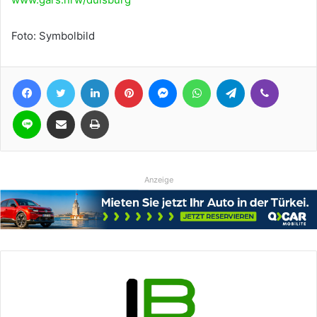
Foto: Symbolbild
Facebook
Twitter
LinkedIn
Pinterest
Messenger
WhatsApp
Telegram
Viber
Line
Teile per E-Mail
Drucken
Anzeige