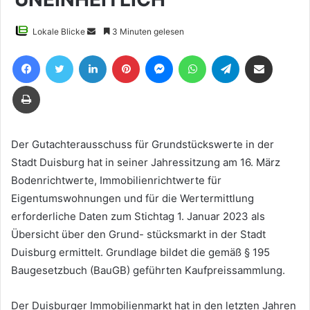
Sende
Lokale Blicke
3 Minuten gelesen
uns
Facebook
Twitter
LinkedIn
Pinterest
Messenger
WhatsApp
Telegram
Teile per E-Mail
eine
E-
Drucken
Mail
Der Gutachterausschuss für Grundstückswerte in der
Stadt Duisburg hat in seiner Jahressitzung am 16. März
Bodenrichtwerte, Immobilienrichtwerte für
Eigentumswohnungen und für die Wertermittlung
erforderliche Daten zum Stichtag 1. Januar 2023 als
Übersicht über den Grund- stücksmarkt in der Stadt
Duisburg ermittelt. Grundlage bildet die gemäß § 195
Baugesetzbuch (BauGB) geführten Kaufpreissammlung.
Der Duisburger Immobilienmarkt hat in den letzten Jahren