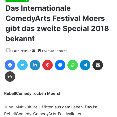
Das Internationale
ComedyArts Festival Moers
gibt das zweite Special 2018
bekannt
Sende
LokaleBlicke
1 Minute Lesezeit
uns
Facebook
Twitter
LinkedIn
Pinterest
Messenger
WhatsApp
Telegram
Teile per E-Mail
eine
E-
Drucken
Mail
RebellComedy rocken Moers!
Jung. Multikulturell. Mitten aus dem Leben. Das ist
RebellComedy. ComedyArts-Festivalleiter