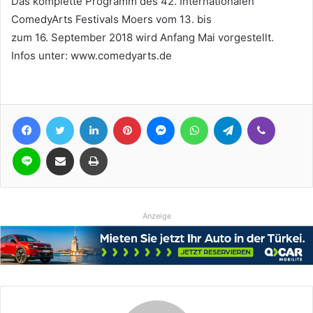
Das komplette Programm des 42. Internationalen
ComedyArts Festivals Moers vom 13. bis
zum 16. September 2018 wird Anfang Mai vorgestellt.
Infos unter: www.comedyarts.de
Facebook
Twitter
LinkedIn
Pinterest
Messenger
WhatsApp
Telegram
Viber
Line
Teile per E-Mail
Drucken
Anzeige