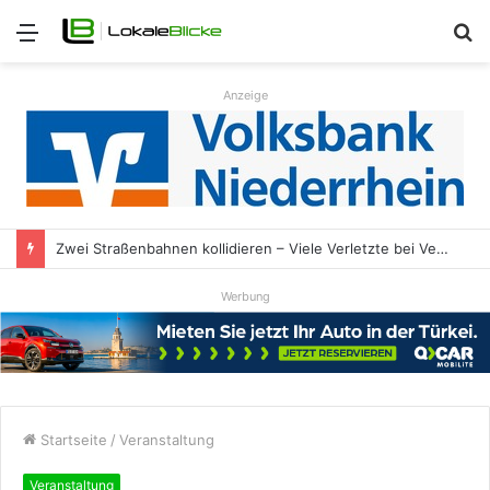
Menü
S
n
Anzeige
Zwei Straßenbahnen kollidieren – Viele Verletzte bei Verkehrsunfall
Werbung
Startseite
/
Veranstaltung
Veranstaltung