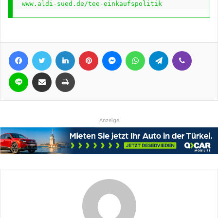
www.aldi-sued.de/tee-einkaufspolitik
Facebook
Twitter
LinkedIn
Pinterest
Messenger
WhatsApp
Telegram
Viber
Line
Teile per E-Mail
Drucken
Anzeige