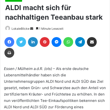
ALDI macht sich für
nachhaltigen Teeanbau stark
Sende
LokaleBlicke
1 Minute Lesezeit
uns
Facebook
Twitter
LinkedIn
Pinterest
Messenger
WhatsApp
Telegram
Teile per E-Mail
eine
E-
Drucken
Mail
Essen / Mülheim a.d.R. (ots)
– Als erste deutsche
Lebensmittelhändler haben sich die
Unternehmensgruppen ALDI Nord und ALDI SÜD das Ziel
gesetzt, neben Grün- und Schwarztee auch den Anteil von
zertifiziertem Kräuter- und Früchtetee zu erhöhen. In den
nun veröffentlichten Tee-Einkaufspolitiken bekennen sich
ALDI Nord und ALDI SÜD zur Förderung eines