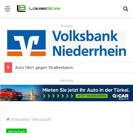
Menü
S
n
Anzeige
Auto fährt gegen Straßenbaum
Werbung
Startseite
/
Wirtschaft
Wirtschaft