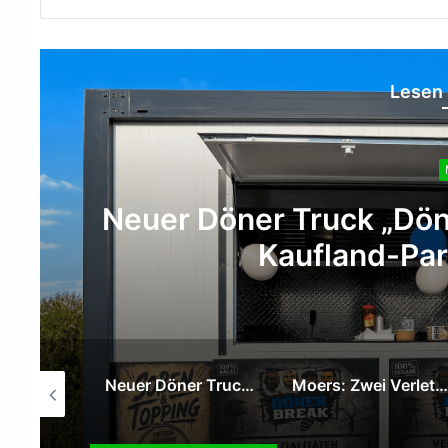
Lesen 
Neuer Döner Truck „Dön
Kaufland-Par
SPD Moers verleiht Willy-Brandt-Medaille an Hans Gerd Rötters
Neuer Döner Truck „DönerBreak“ eröffnet auf dem Kaufland-Parkplatz in Moers
Moers: Zwei Verletzte bei Verkehrsunfall auf der Venloer Straße