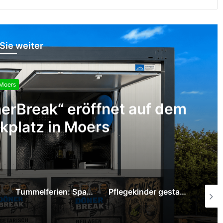
Sie weiter
Moers
erBreak“ eröffnet auf dem
kplatz in Moers
Tummelferien: Sparkasse am Niederrhein überreicht 1.000-Euro-Spende
Pflegekinder gestalten mit Graffiti-Kunst neue Räume im Pflegekinderdienst