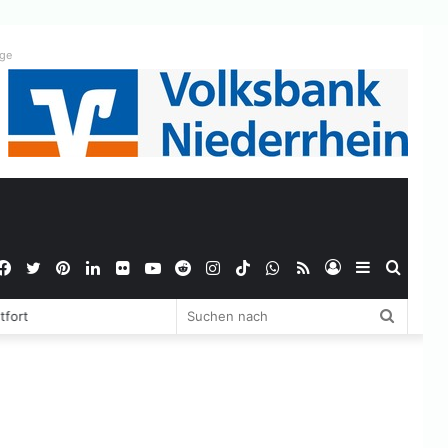
ige
Facebook
Twitter
Pinterest
LinkedIn
Flickr
YouTube
Reddit
Instagram
TikTok
WhatsApp
RSS
Anmelden
Sidebar
Suche
Suchen
tfort
nach
nach