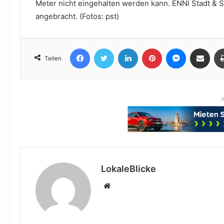
Meter nicht eingehalten werden kann. ENNI Stadt & S
angebracht. (Fotos: pst)
Facebook
Twitter
LinkedIn
Pinterest
Messenger
Teile per E-Mail
Teilen
A
LokaleBlicke
Webseite