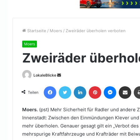
Startseite
/
Moers
/
Zweiräder überholen verboten
Moers
Zweiräder überhol
Sende
LokaleBlicke
uns
Facebook
Twitter
LinkedIn
Pinterest
Messenger
Teile per E-Mail
eine
Teilen
E-
Mail
Moers.
(pst) Mehr Sicherheit für Radler und andere
Innenstadt: Zwischen den Einmündungen Klever und O
mehr überholen. Genauer gesagt gilt ein „Verbot de
mehrspurige Kraftfahrzeuge und Krafträder mit Beiw