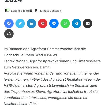
Sende
Lokale Blicke
1 Minute Lesezeit
uns
Facebook
Twitter
LinkedIn
Pinterest
Messenger
WhatsApp
Telegram
Teile per E-Mail
eine
E-
Drucken
Mail
Im Rahmen der ‚Agroforst Sommerwoche‘ lädt die
Hochschule Rhein-Waal (HSRW)
Landwirt
innen, Agroforstpraktiker
innen und -interessierte
zum Netzwerken ein. Damit
Agroforstler
innen voneinander und vor allem miteinander
lernen können, initiiert das ‚Agroforst Reallabor‘ -Team der
HSRW den ersten Agroforststammtisch im Seminarraum
des Tropenhauses Kleve. Agroforstwirtschaft erfreut sich
zunehmenden Interesses, wenngleich sie noch ein
Nischendasein führt.