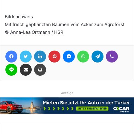
Bildnachweis
Mit frisch gepflanzten Bäumen vom Acker zum Agroforst
© Anna-Lea Ortmann / HSR
Facebook
Twitter
LinkedIn
Pinterest
Messenger
WhatsApp
Telegram
Viber
Line
Teile per E-Mail
Drucken
Anzeige