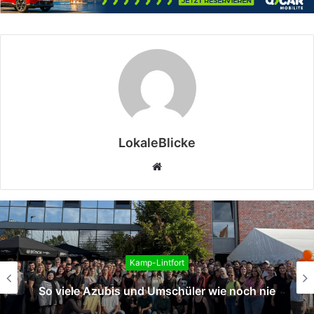
LokaleBlicke
Webseite
Kamp-Lintfort
Neue Auszubildende und Studierende i
h nie
Stadtverwaltung