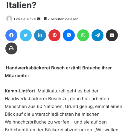
Italien?
Sende
LokaleBlicke
2 Minuten gelesen
uns
Facebook
Twitter
LinkedIn
Pinterest
Messenger
WhatsApp
Telegram
Teile per E-Mail
eine
E-
Drucken
Mail
Handwerksbäckerei Büsch erzählt Bräuche ihrer
Mitarbeiter
Kamp-Lintfort.
Multikulturell geht es bei der
Handwerksbäckerei Büsch zu, denn hier arbeiten
Menschen aus 60 Nationen. Grund genug, einmal einen
Blick auf die unterschiedlichsten heimischen
Weihnachtsbräuche zu werfen – und sie auf den
Brötchentüten der Bäckerei abzudrucken. „Wir wollen