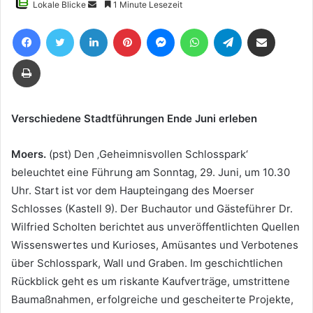
Sende
Lokale Blicke
1 Minute Lesezeit
uns
Facebook
Twitter
LinkedIn
Pinterest
Messenger
WhatsApp
Telegram
Teile per E-Mail
eine
E-
Drucken
Mail
Verschiedene Stadtführungen Ende Juni erleben
Moers.
(pst) Den ‚Geheimnisvollen Schlosspark‘
beleuchtet eine Führung am Sonntag, 29. Juni, um 10.30
Uhr. Start ist vor dem Haupteingang des Moerser
Schlosses (Kastell 9). Der Buchautor und Gästeführer Dr.
Wilfried Scholten berichtet aus unveröffentlichten Quellen
Wissenswertes und Kurioses, Amüsantes und Verbotenes
über Schlosspark, Wall und Graben. Im geschichtlichen
Rückblick geht es um riskante Kaufverträge, umstrittene
Baumaßnahmen, erfolgreiche und gescheiterte Projekte,