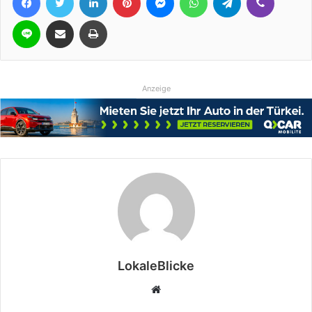
Line
Teile per E-Mail
Drucken
Anzeige
LokaleBlicke
Webseite