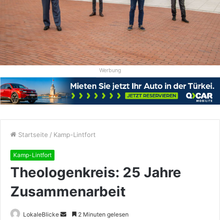
Werbung
Startseite
/
Kamp-Lintfort
Kamp-Lintfort
Theologenkreis: 25 Jahre
Zusammenarbeit
Sende
LokaleBlicke
2 Minuten gelesen