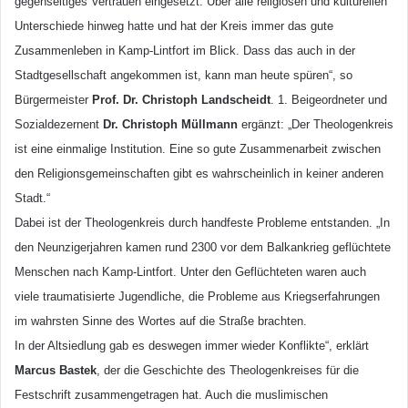
gegenseitiges Vertrauen eingesetzt. Über alle religiösen und kulturellen
Unterschiede hinweg hatte und hat der Kreis immer das gute
Zusammenleben in Kamp-Lintfort im Blick. Dass das auch in der
Stadtgesellschaft angekommen ist, kann man heute spüren“, so
Bürgermeister
Prof. Dr. Christoph Landscheidt
. 1. Beigeordneter und
Sozialdezernent
Dr. Christoph Müllmann
ergänzt: „Der Theologenkreis
ist eine einmalige Institution. Eine so gute Zusammenarbeit zwischen
den Religionsgemeinschaften gibt es wahrscheinlich in keiner anderen
Stadt.“
Dabei ist der Theologenkreis durch handfeste Probleme entstanden. „In
den Neunzigerjahren kamen rund 2300 vor dem Balkankrieg geflüchtete
Menschen nach Kamp-Lintfort. Unter den Geflüchteten waren auch
viele traumatisierte Jugendliche, die Probleme aus Kriegserfahrungen
im wahrsten Sinne des Wortes auf die Straße brachten.
In der Altsiedlung gab es deswegen immer wieder Konflikte“, erklärt
Marcus Bastek
, der die Geschichte des Theologenkreises für die
Festschrift zusammengetragen hat. Auch die muslimischen