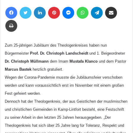
uns
Facebook
Twitter
LinkedIn
Pinterest
Messenger
WhatsApp
Telegram
Teile per E-Mail
eine
E-
Drucken
Mail
Zum 25-jährigen Jubiläum des Theologenkreises haben nun
Bürgermeister
Prof. Dr. Christoph Landscheidt
und 1. Beigeordneter
Dr. Christoph Müllmann
dem Imam
Mustafa Klanco
und dem Pastor
Marcus Bastek
herzlich gratuliert.
Wegen der Corona-Pandemie musste die Jubiläumsfeier verschoben
werden und kann voraussichtlich erst im November mit einem großen
Fest gefeiert werden.
Dennoch hat der Theologenkreis, der aus Geistlichen der muslimischen
und christlichen Gemeinden in Kamp-Lintfort besteht, eine Festschrift
zu seiner Arbeit in den letzten 25 Jahren herausgegeben. „Der
Theologenkreis hat sich über 25 Jahre lang für Toleranz, Respekt und