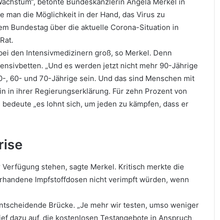
 Wachstum“, betonte Bundeskanzlerin Angela Merkel in
 man die Möglichkeit in der Hand, das Virus zu
em Bundestag über die aktuelle Corona-Situation in
Rat.
bei den Intensivmedizinern groß, so Merkel. Denn
ensivbetten. „Und es werden jetzt nicht mehr 90-Jährige
0-, 60- und 70-Jährige sein. Und das sind Menschen mit
in in ihrer Regierungserklärung. Für zehn Prozent von
bedeute „es lohnt sich, um jeden zu kämpfen, dass er
rise
Verfügung stehen, sagte Merkel. Kritisch merkte die
 vorhandene Impfstoffdosen nicht verimpft würden, wenn
 entscheidende Brücke. „Je mehr wir testen, umso weniger
ief dazu auf, die kostenlosen Testangebote in Anspruch