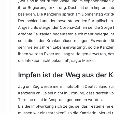
„Wir sind in der dritten Welle und im exponentiellen
ihrer Regierungserklärung. Doch mit dem Impfen habe
besiegen. Die Kanzlerin sprach am Donnerstag vor d
Deutschland und den bevorstehenden Europäischen 
Angesichts steigender Corona-Zahlen sei die Sorge 
erhöhte Fallzahlen bedeuteten auch mehr belegte Int
sein, die in den Krankenhäusern liegen. Es werden 5
sehr vielen Jahren Lebenserwartung“, so die Kanzler
ihnen würden Experten Langzeitfolgen erwarten, das 
die Infektion nicht bekommt“, sagte Merkel.
Impfen ist der Weg aus der K
Zug um Zug werde mehr Impfstoff in Deutschland zur 
Kanzlerin an: Es sei nicht in Ordnung, dass derzeit
Termine nicht in Anspruch genommen werden.
Bis die Impfwirkung sich zeige, sei das Testen eine
müssen wir einschränken“, so die Kanzlerin. Merkel r