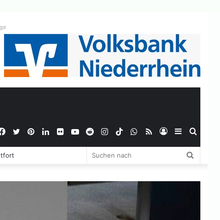
ige
Facebook
Twitter
Pinterest
LinkedIn
Flickr
YouTube
Reddit
Instagram
TikTok
WhatsApp
RSS
Anmelden
Sidebar
Suche
Suchen
tfort
nach
nach