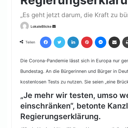
„Es geht jetzt darum, die Kraft zu b
Sende
LokaleBlicke
uns
Facebook
Twitter
LinkedIn
Pinterest
Messenger
Teile per E-Mail
eine
Teilen
E-
Mail
Die Corona-Pandemie lässt sich in Europa nur ge
Bundestag. An die Bürgerinnen und Bürger in Deut
kostenlosen Tests zu nutzen. Sie seien „eine Brück
„Je mehr wir testen, umso w
einschränken“, betonte Kanzle
Regierungserklärung.