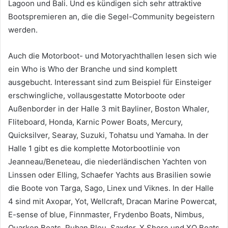
Lagoon und Bali. Und es kündigen sich sehr attraktive
Bootspremieren an, die die Segel-Community begeistern
werden.
Auch die Motorboot- und Motoryachthallen lesen sich wie
ein Who is Who der Branche und sind komplett
ausgebucht. Interessant sind zum Beispiel für Einsteiger
erschwingliche, vollausgestatte Motorboote oder
Außenborder in der Halle 3 mit Bayliner, Boston Whaler,
Fliteboard, Honda, Karnic Power Boats, Mercury,
Quicksilver, Searay, Suzuki, Tohatsu und Yamaha. In der
Halle 1 gibt es die komplette Motorbootlinie von
Jeanneau/Beneteau, die niederländischen Yachten von
Linssen oder Elling, Schaefer Yachts aus Brasilien sowie
die Boote von Targa, Sago, Linex und Viknes. In der Halle
4 sind mit Axopar, Yot, Wellcraft, Dracan Marine Powercat,
E-sense of blue, Finnmaster, Frydenbo Boats, Nimbus,
Quarken Boats, Ruban Bleu, Saxdor, X Shore und XO Boats