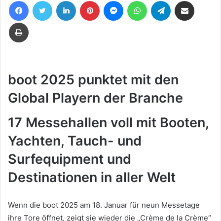
Facebook
Twitter
LinkedIn
Pinterest
Messenger
WhatsApp
Telegram
Teile per E-Mail
eine
E-
Drucken
Mail
boot 2025 punktet mit den
Global Playern der Branche
17 Messehallen voll mit Booten,
Yachten, Tauch- und
Surfequipment und
Destinationen in aller Welt
Wenn die boot 2025 am 18. Januar für neun Messetage
ihre Tore öffnet, zeigt sie wieder die „Crème de la Crème“