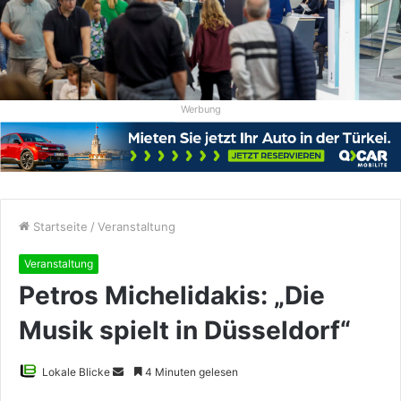
Werbung
Startseite
/
Veranstaltung
Veranstaltung
Petros Michelidakis: „Die
Musik spielt in Düsseldorf“
Sende
Lokale Blicke
4 Minuten gelesen
uns