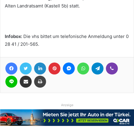
Alten Landratsamt (Kastell 5b) statt.
Infobox:
Die vhs bittet um telefonische Anmeldung unter 0
28 41 / 201-565.
Facebook
Twitter
LinkedIn
Pinterest
Messenger
WhatsApp
Telegram
Viber
Line
Teile per E-Mail
Drucken
Anzeige