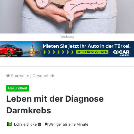
Werbung
Startseite
/
Gesundheit
Gesundheit
Leben mit der Diagnose
Darmkrebs
Sende
Lokale Blicke
Weniger als eine Minute
uns