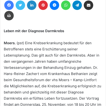
Facebook
Twitter
LinkedIn
Pinterest
Messenger
WhatsApp
Telegram
Teile per E-Mail
eine
E-
Drucken
Mail
Leben mit der Diagnose Darmkrebs
Moers.
(pst) Eine Krebserkrankung bedeutet für den
Betroffenen stets eine Erschütterung seiner
Lebensplanung. Das gilt auch für den Darmkrebs. Aber in
den vergangenen Jahren haben umfangreiche
Verbesserungen in der Behandlung Einzug gehalten. Dr.
Hans-Reiner Zachert vom Krankenhaus Bethanien zeigt
beim Gesundheitsforum der vhs Moers – Kamp-Lintfort
die Möglichkeiten auf, die Krebserkrankung erfolgreich zu
behandeln und gleichzeitig mit dieser Diagnose
Darmkrebs ein erfülltes Leben fortzusetzen. Der Vortrag
findet am Donnerstag, 25. November, von 18 bis 20 Uhr im