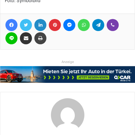
Foto: Symbolbild
Facebook
Twitter
LinkedIn
Pinterest
Messenger
WhatsApp
Telegram
Viber
Line
Teile per E-Mail
Drucken
Anzeige