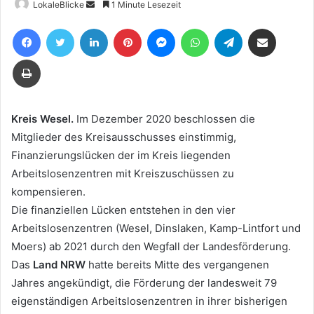
Sende
LokaleBlicke
1 Minute Lesezeit
uns
Facebook
Twitter
LinkedIn
Pinterest
Messenger
WhatsApp
Telegram
Teile per E-Mail
eine
E-
Drucken
Mail
Kreis Wesel.
Im Dezember 2020 beschlossen die
Mitglieder des Kreisausschusses einstimmig,
Finanzierungslücken der im Kreis liegenden
Arbeitslosenzentren mit Kreiszuschüssen zu
kompensieren.
Die finanziellen Lücken entstehen in den vier
Arbeitslosenzentren (Wesel, Dinslaken, Kamp-Lintfort und
Moers) ab 2021 durch den Wegfall der Landesförderung.
Das
Land NRW
hatte bereits Mitte des vergangenen
Jahres angekündigt, die Förderung der landesweit 79
eigenständigen Arbeitslosenzentren in ihrer bisherigen