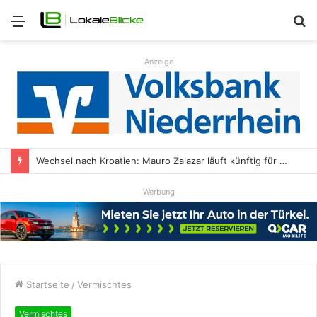
Menü
S
n
Anzeige
Wechsel nach Kroatien: Mauro Zalazar läuft künftig für NK Kustošija Zagreb auf
Werbung
Startseite
/
Vermischtes
Vermischtes