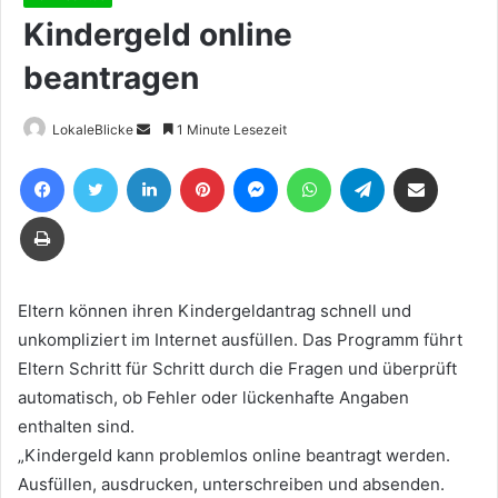
Kindergeld online
beantragen
Sende
LokaleBlicke
1 Minute Lesezeit
uns
Facebook
Twitter
LinkedIn
Pinterest
Messenger
WhatsApp
Telegram
Teile per E-Mail
eine
E-
Drucken
Mail
Eltern können ihren Kindergeldantrag schnell und
unkompliziert im Internet ausfüllen. Das Programm führt
Eltern Schritt für Schritt durch die Fragen und überprüft
automatisch, ob Fehler oder lückenhafte Angaben
enthalten sind.
„Kindergeld kann problemlos online beantragt werden.
Ausfüllen, ausdrucken, unterschreiben und absenden.