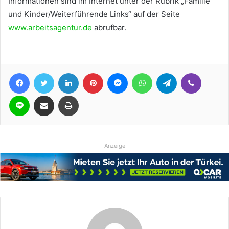
Informationen sind im Internet unter der Rubrik „Familie
und Kinder/Weiterführende Links“ auf der Seite
www.arbeitsagentur.de
abrufbar.
Facebook
Twitter
LinkedIn
Pinterest
Messenger
WhatsApp
Telegram
Viber
Line
Teile per E-Mail
Drucken
Anzeige