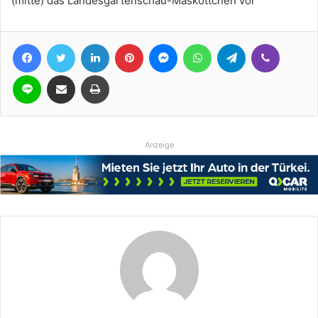
(mitte) das Landesgartenschau-Maskottchen vor
Facebook
Twitter
LinkedIn
Pinterest
Messenger
WhatsApp
Telegram
Viber
Line
Teile per E-Mail
Drucken
Anzeige