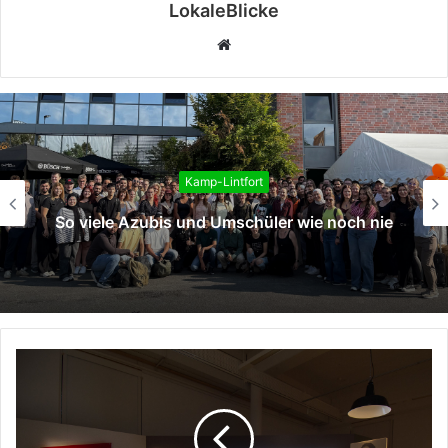
LokaleBlicke
Webseite
Kamp-Lintfort
Neue Auszubildende und Studieren
 noch nie
Stadtverwaltung