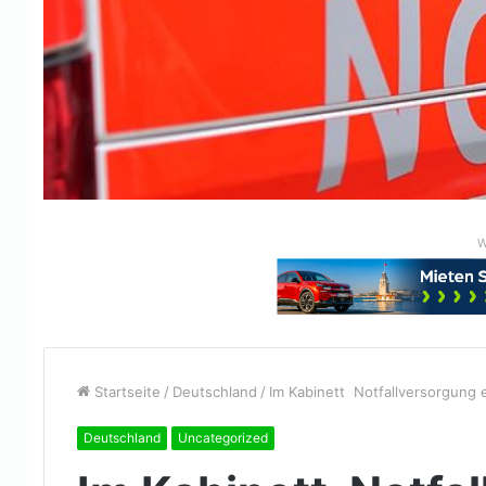
W
Startseite
/
Deutschland
/
Im Kabinett Notfallversorgung e
Deutschland
Uncategorized