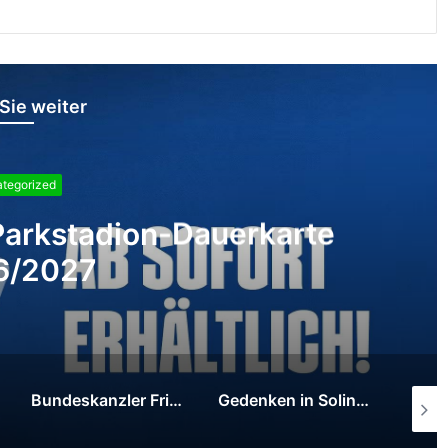
Sie weiter
-Lintfort
n & Partner spendet
l für das städtische
rum Wirbelwind
Gedenken in Solingen: Zafer Sırakaya mahnt vor wachsendem Rassismus und lobt Vermächtnis von Mevlüde Genç
Ministerpräsident Wüst trifft den türkischen Außenminister Hakan Fidan