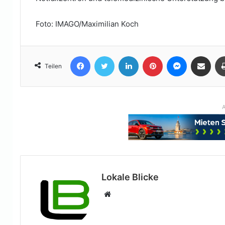
Foto: IMAGO/Maximilian Koch
Facebook
Twitter
LinkedIn
Pinterest
Messenger
Teile per E-Mail
Teilen
A
Lokale Blicke
Webseite