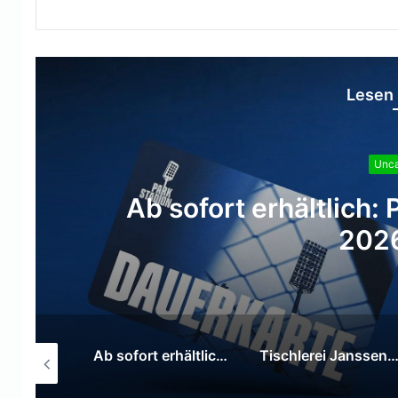
Lesen 
Kamp
Tischlerei Jansse
Kommunikationstafe
Familienzent
Ab sofort erhältlich: Parkstadion-Dauerkarte 2026/2027
Tischlerei Janssen & Partner spendet Kommunikationstafel für das städtische Familienzentrum Wirbelwind
Bundeskanzler Friedrich Merz wird am 7. und 8. Juli 2026 am NATO-Gipfel in Ankara teilnehmen.