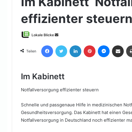
Im Kabinett Notfa
effizienter steuer
Sende
Lokale Blicke
uns
Facebook
Twitter
LinkedIn
Pinterest
Messenger
Teile per E-Mail
eine
Teilen
E-
Mail
Im Kabinett
Notfallversorgung effizienter steuern
Schnelle und passgenaue Hilfe in medizinischen Notfä
Gesundheitsversorgung. Das Kabinett hat einen Gese
Notfallversorgung in Deutschland noch effizienter m