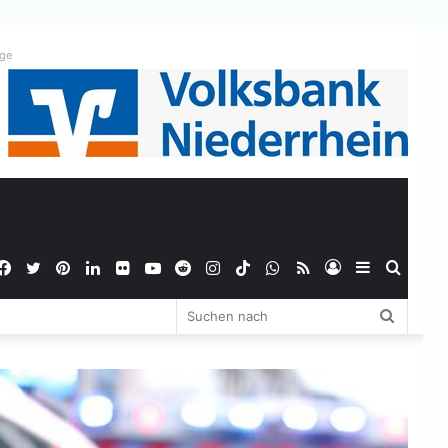
ige
Facebook
Twitter
Pinterest
LinkedIn
Flickr
YouTube
Reddit
Instagram
TikTok
WhatsApp
RSS
Anmelden
Sidebar
Suche
Suchen
nach
nach