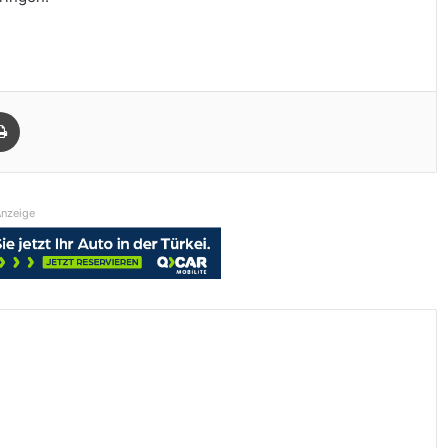
Drucken
nzeige