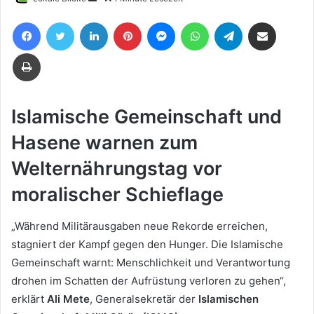
uns
Facebook
Twitter
LinkedIn
Pinterest
Messenger
WhatsApp
Telegram
Teile per E-Mail
eine
E-
Drucken
Mail
Islamische Gemeinschaft und
Hasene warnen zum
Welternährungstag vor
moralischer Schieflage
„Während Militärausgaben neue Rekorde erreichen,
stagniert der Kampf gegen den Hunger. Die Islamische
Gemeinschaft warnt: Menschlichkeit und Verantwortung
drohen im Schatten der Aufrüstung verloren zu gehen“,
erklärt
Ali Mete
, Generalsekretär der
Islamischen