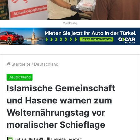
Werbung
Startseite
/
Deutschland
Deutschland
Islamische Gemeinschaft
und Hasene warnen zum
Welternährungstag vor
moralischer Schieflage
Sende
Lokale Blicke
1 Minute Lesezeit