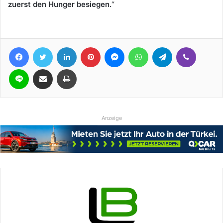
zuerst den Hunger besiegen.
“
Facebook
Twitter
LinkedIn
Pinterest
Messenger
WhatsApp
Telegram
Viber
Line
Teile per E-Mail
Drucken
Anzeige