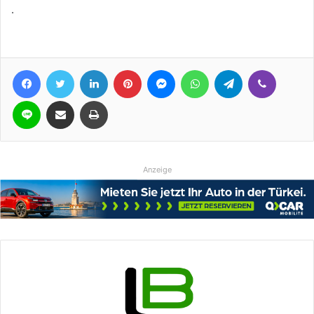
.
Facebook
Twitter
LinkedIn
Pinterest
Messenger
WhatsApp
Telegram
Viber
Line
Teile per E-Mail
Drucken
Anzeige