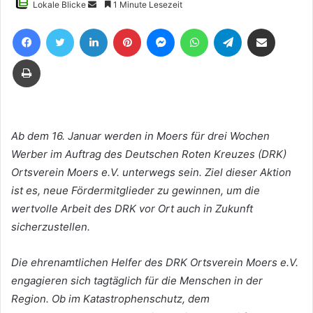
Sende
Lokale Blicke
1 Minute Lesezeit
uns
Facebook
Twitter
LinkedIn
Pinterest
Messenger
WhatsApp
Telegram
Teile per E-Mail
eine
E-
Drucken
Mail
Ab dem 16. Januar werden in Moers für drei Wochen
Werber im Auftrag des Deutschen Roten Kreuzes (DRK)
Ortsverein Moers e.V. unterwegs sein. Ziel dieser Aktion
ist es, neue Fördermitglieder zu gewinnen, um die
wertvolle Arbeit des DRK vor Ort auch in Zukunft
sicherzustellen.
Die ehrenamtlichen Helfer des DRK Ortsverein Moers e.V.
engagieren sich tagtäglich für die Menschen in der
Region. Ob im Katastrophenschutz, dem