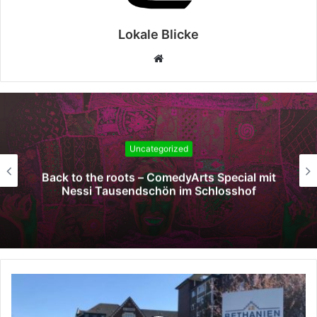
Lokale Blicke
Webseite
Uncategorized
to the roots – ComedyArts Special mit
Ges
essi Tausendschön im Schlosshof