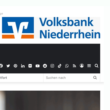
ige
Facebook
Twitter
Pinterest
LinkedIn
Flickr
YouTube
Reddit
Instagram
TikTok
WhatsApp
RSS
Anmelden
Sidebar
Suche
Suchen
tfort
nach
nach