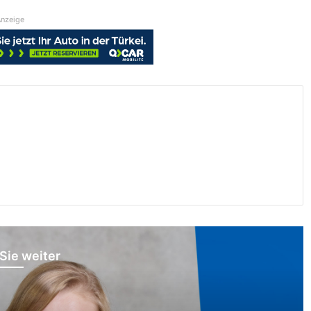
nzeige
Sie weiter
 und Erleben