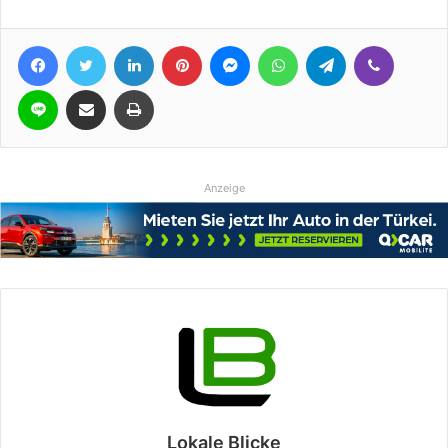
Facebook
Twitter
LinkedIn
Pinterest
Messenger
WhatsApp
Telegram
Viber
Line
Teile per E-Mail
Drucken
Anzeige
Lokale Blicke