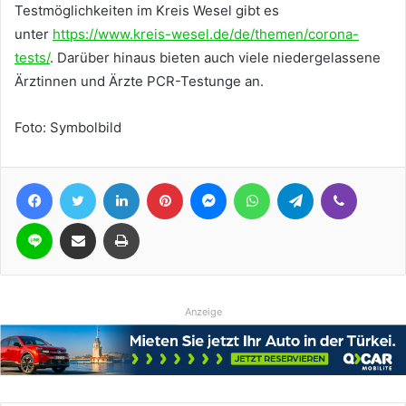
Testmöglichkeiten im Kreis Wesel gibt es
unter
https://www.kreis-wesel.de/de/themen/corona-
tests/
. Darüber hinaus bieten auch viele niedergelassene
Ärztinnen und Ärzte PCR-Testunge an.
Foto: Symbolbild
Facebook
Twitter
LinkedIn
Pinterest
Messenger
WhatsApp
Telegram
Viber
Line
Teile per E-Mail
Drucken
Anzeige