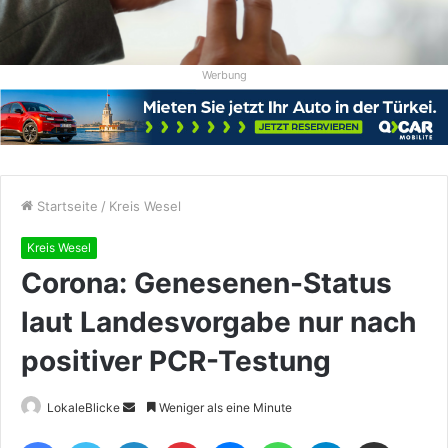
Werbung
Startseite
/
Kreis Wesel
Kreis Wesel
Corona: Genesenen-Status
laut Landesvorgabe nur nach
positiver PCR-Testung
Sende
LokaleBlicke
Weniger als eine Minute
uns
Facebook
Twitter
LinkedIn
Pinterest
Messenger
WhatsApp
Telegram
Teile per E-Mail